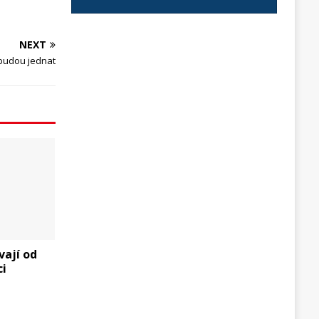
NEXT
 budou jednat
ají od
ci