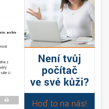
foto: archiv
cnost
edna z
ávěry
 sále U