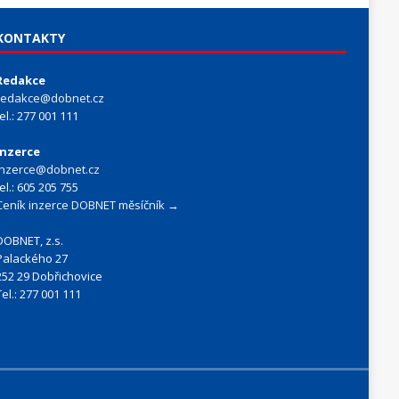
KONTAKTY
Redakce
redakce@dobnet.cz
tel.: 277 001 111
Inzerce
inzerce@dobnet.cz
tel.: 605 205 755
Ceník inzerce DOBNET měsíčník →
DOBNET, z.s.
Palackého 27
252 29 Dobřichovice
Tel.: 277 001 111