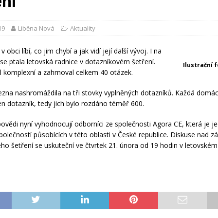
ení
19
Liběna Nová
Aktuality
 obci líbí, co jim chybí a jak vidí její další vývoj. I na
 se ptala letovská radnice v dotazníkovém šetření.
Ilustrační 
l komplexní a zahrnoval celkem 40 otázek.
ezna nashromáždila na tři stovky vyplněných dotazníků. Každá domá
en dotazník, tedy jich bylo rozdáno téměř 600.
ovědi nyní vyhodnocují odborníci ze společnosti Agora CE, která je j
společností působících v této oblasti v České republice. Diskuse nad z
ho šetření se uskuteční ve čtvrtek 21. února od 19 hodin v letovském