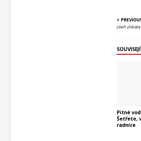
PREVIOU
Liteň získal
SOUVISEJ
Pitné vod
Šetřete, 
radnice