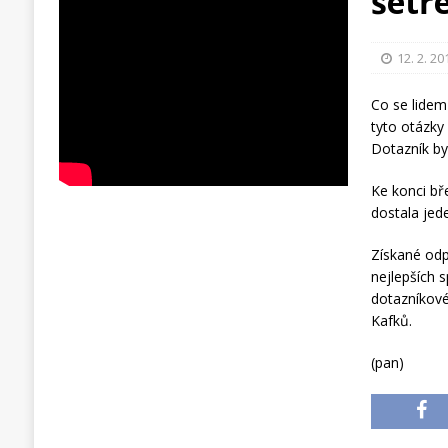
šetř
12. 2. 20
Co se lidem v
tyto otázky
Dotazník by
Ke konci bř
dostala jed
Získané odp
nejlepších 
dotazníkové
Kafků.
(pan)