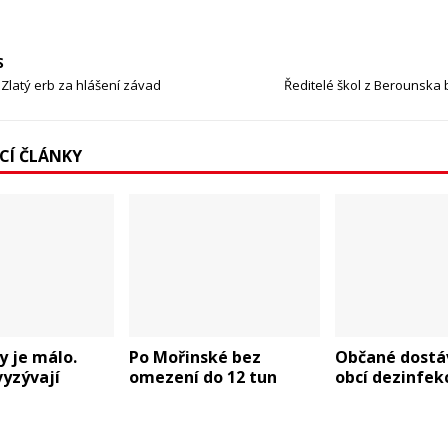
S
a Zlatý erb za hlášení závad
Ředitelé škol z Berounska
ÍCÍ ČLÁNKY
y je málo.
Po Mořinské bez
Občané dostáv
vyzývají
omezení do 12 tun
obcí dezinfek