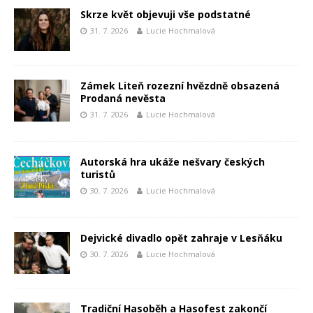
Skrze květ objevuji vše podstatné
31. 7. 2026
Lucie Hochmalová
Zámek Liteň rozezní hvězdně obsazená
Prodaná nevěsta
31. 7. 2026
Lucie Hochmalová
Autorská hra ukáže nešvary českých
turistů
30. 7. 2026
Lucie Hochmalová
Dejvické divadlo opět zahraje v Lesňáku
30. 7. 2026
Lucie Hochmalová
Tradiční Hasoběh a Hasofest zakončí