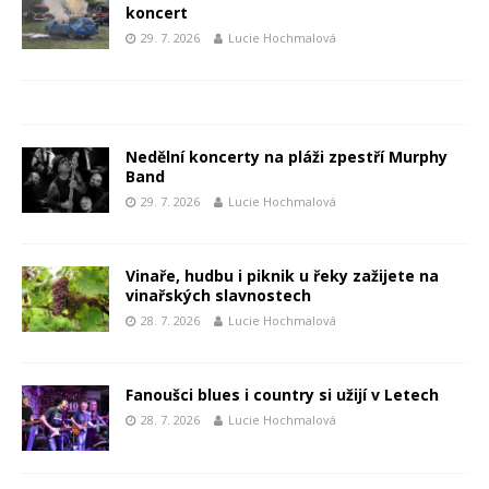
koncert
29. 7. 2026
Lucie Hochmalová
Nedělní koncerty na pláži zpestří Murphy
Band
29. 7. 2026
Lucie Hochmalová
Vinaře, hudbu i piknik u řeky zažijete na
vinařských slavnostech
28. 7. 2026
Lucie Hochmalová
Fanoušci blues i country si užijí v Letech
28. 7. 2026
Lucie Hochmalová