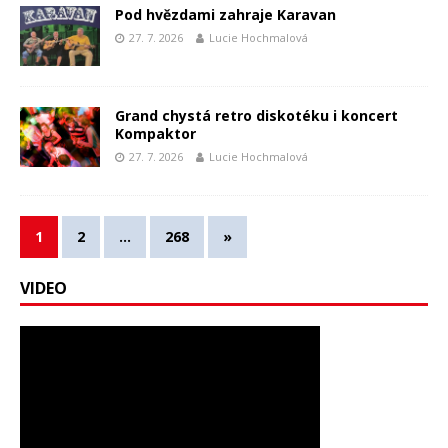
Pod hvězdami zahraje Karavan
27. 7. 2026
Lucie Hochmalová
Grand chystá retro diskotéku i koncert
Kompaktor
27. 7. 2026
Lucie Hochmalová
1
2
…
268
»
VIDEO