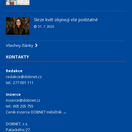
Skrze květ objevuji vše podstatné
31. 7. 2026
Všechny články
KONTAKTY
Redakce
redakce@dobnet.cz
tel.: 277 001 111
Inzerce
inzerce@dobnet.cz
tel.: 605 205 755
Ceník inzerce DOBNET měsíčník →
DOBNET, z.s.
Palackého 27