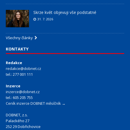
Skrze květ objevuji vše podstatné
31. 7. 2026
Všechny články
KONTAKTY
Redakce
redakce@dobnet.cz
tel.: 277 001 111
Inzerce
inzerce@dobnet.cz
tel.: 605 205 755
Ceník inzerce DOBNET měsíčník →
DOBNET, z.s.
Palackého 27
252 29 Dobřichovice