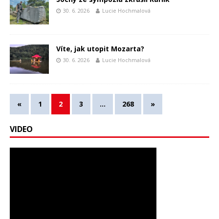
30. 6. 2026
Lucie Hochmalová
Víte, jak utopit Mozarta?
30. 6. 2026
Lucie Hochmalová
«
1
2
3
…
268
»
VIDEO