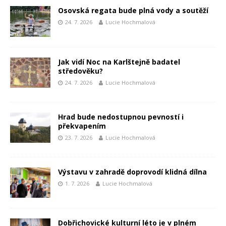
Osovská regata bude plná vody a soutěží
24. 7. 2026
Lucie Hochmalová
Jak vidí Noc na Karlštejně badatel
středověku?
24. 7. 2026
Lucie Hochmalová
Hrad bude nedostupnou pevností i
překvapením
23. 7. 2026
Lucie Hochmalová
Výstavu v zahradě doprovodí klidná dílna
1. 7. 2026
Lucie Hochmalová
Dobřichovické kulturní léto je v plném