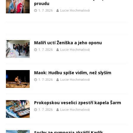
proudu
1. 7. 2026
Lucie Hochmalová
Malíři uctí Ženíška a jeho oponu
1. 7. 2026
Lucie Hochmalová
Maok: Hudbu spíše vidím, než slyším
1. 7. 2026
Lucie Hochmalová
Prokopskou veselici zpestří kapela Šarm
1. 7. 2026
Lucie Hochmalová
Sochy ze sympozia zkrášlí Karlík