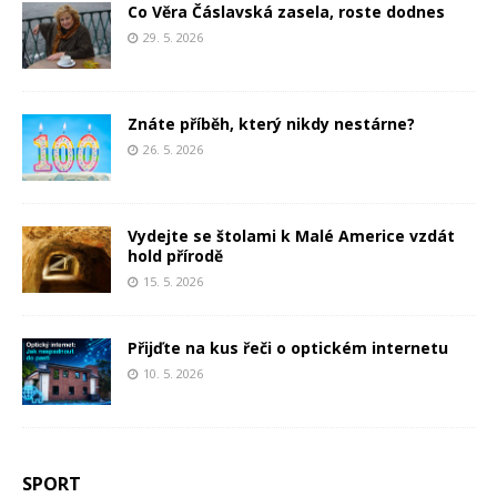
Co Věra Čáslavská zasela, roste dodnes
29. 5. 2026
Znáte příběh, který nikdy nestárne?
26. 5. 2026
Vydejte se štolami k Malé Americe vzdát
hold přírodě
15. 5. 2026
Přijďte na kus řeči o optickém internetu
10. 5. 2026
SPORT