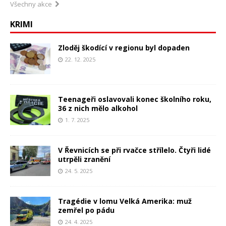
Všechny akce
KRIMI
Zloděj škodící v regionu byl dopaden
22. 12. 2025
Teenageři oslavovali konec školního roku,
36 z nich mělo alkohol
1. 7. 2025
V Řevnicích se při rvačce střílelo. Čtyři lidé
utrpěli zranění
24. 5. 2025
Tragédie v lomu Velká Amerika: muž
zemřel po pádu
24. 4. 2025