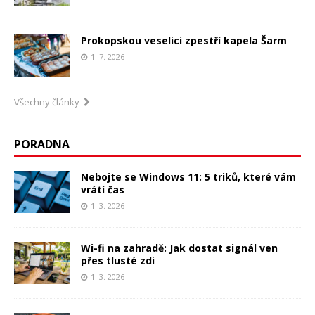
Prokopskou veselici zpestří kapela Šarm
1. 7. 2026
Všechny články
PORADNA
Nebojte se Windows 11: 5 triků, které vám
vrátí čas
1. 3. 2026
Wi-fi na zahradě: Jak dostat signál ven
přes tlusté zdi
1. 3. 2026