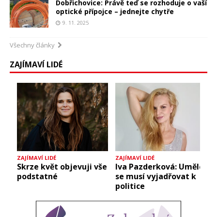
Dobřichovice: Právě teď se rozhoduje o vaší
optické přípojce – jednejte chytře
9. 11. 2025
Všechny články
ZAJÍMAVÍ LIDÉ
ZAJÍMAVÍ LIDÉ
ZAJÍMAVÍ LIDÉ
Z
Skrze květ objevuji vše
Iva Pazderková: Umělci
podstatné
se musí vyjadřovat k
politice