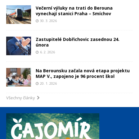
Večerní výluky na trati do Berouna
vynechají stanici Praha – Smíchov
30. 3. 2026
Zastupitelé Dobřichovic zasednou 24.
února
6. 2. 2026
Na Berounsku začala nová etapa projektu
MAP V., zapojeno je 96 procent škol
20. 1. 2026
Všechny články