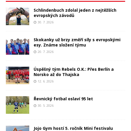
Schlindenbuch zdolal jeden z nejtěžších
evropských závodů
30. 7. 2026
Skokanky už brzy změří síly s evropskými
esy. Známe složení týmu
20. 7. 2026
Úspěšný tým Rebels O.K.: Přes Berlín a
Norsko až do Thajska
12. 6. 2026
Řevnický fotbal oslaví 95 let
30. 5. 2026
Jojo Gym hostí 5. ročník Mini festivalu