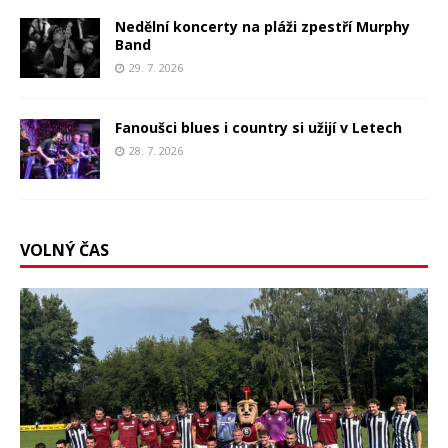
Nedělní koncerty na pláži zpestří Murphy
Band
29. 7. 2026
Fanoušci blues i country si užijí v Letech
28. 7. 2026
VOLNÝ ČAS