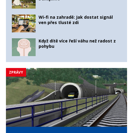
Wi-fi na zahradě: Jak dostat signál
ven přes tlusté zdi
Když dítě více řeší váhu než radost z
pohybu
ZPRÁVY
Z