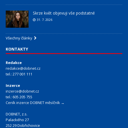
Skrze květ objevuji vše podstatné
31. 7. 2026
Všechny články
KONTAKTY
Redakce
redakce@dobnet.cz
tel.: 277 001 111
Inzerce
inzerce@dobnet.cz
tel.: 605 205 755
Ceník inzerce DOBNET měsíčník →
DOBNET, z.s.
Palackého 27
252 29 Dobřichovice