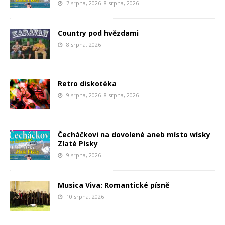
7 srpna, 2026–8 srpna, 2026
Country pod hvězdami
8 srpna, 2026
Retro diskotéka
9 srpna, 2026–8 srpna, 2026
Čecháčkovi na dovolené aneb místo wísky
Zlaté Písky
9 srpna, 2026
Musica Viva: Romantické písně
10 srpna, 2026