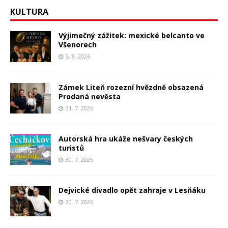
KULTURA
Výjimečný zážitek: mexické belcanto ve
Všenorech
5. 8. 2026
Zámek Liteň rozezní hvězdně obsazená
Prodaná nevěsta
31. 7. 2026
Autorská hra ukáže nešvary českých
turistů
30. 7. 2026
Dejvické divadlo opět zahraje v Lesňáku
30. 7. 2026