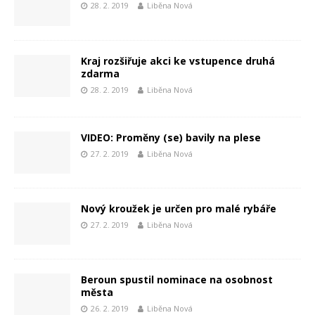
28. 2. 2019
Liběna Nová
Kraj rozšiřuje akci ke vstupence druhá
zdarma
28. 2. 2019
Liběna Nová
VIDEO: Proměny (se) bavily na plese
27. 2. 2019
Liběna Nová
Nový kroužek je určen pro malé rybáře
27. 2. 2019
Liběna Nová
Beroun spustil nominace na osobnost
města
26. 2. 2019
Liběna Nová