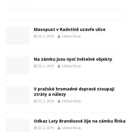
Masopust v Radotíně uzavře ulice
26. 2. 2019
Liběna Nová
Na zámku jsou nyní Světelné objekty
25. 2. 2019
Liběna Nová
V pražské hromadné dopravě stoupají
ztráty a nálezy
25. 2. 2019
Liběna Nová
Odkaz Laty Brandisové žije na zámku Řitka
22. 2. 2019
Liběna Nová