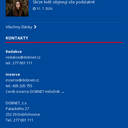
Skrze květ objevuji vše podstatné
31. 7. 2026
Všechny články
KONTAKTY
Redakce
redakce@dobnet.cz
tel.: 277 001 111
Inzerce
inzerce@dobnet.cz
tel.: 605 205 755
Ceník inzerce DOBNET měsíčník →
DOBNET, z.s.
Palackého 27
252 29 Dobřichovice
Tel.: 277 001 111