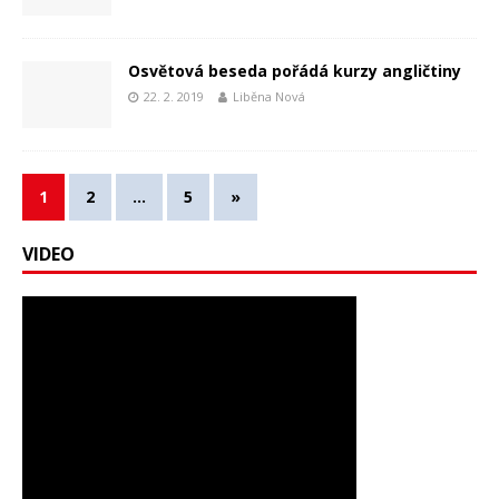
Osvětová beseda pořádá kurzy angličtiny
22. 2. 2019
Liběna Nová
1
2
…
5
»
VIDEO