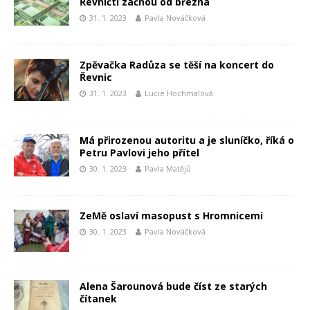
Řevničtí začnou od března
31. 1. 2023
Pavla Nováčková
Zpěvačka Radůza se těší na koncert do
Řevnic
31. 1. 2023
Lucie Hochmalová
Má přirozenou autoritu a je sluníčko, říká o
Petru Pavlovi jeho přítel
30. 1. 2023
Pavla Matějů
ZeMě oslaví masopust s Hromnicemi
30. 1. 2023
Pavla Nováčková
Alena Šarounová bude číst ze starých
čítanek