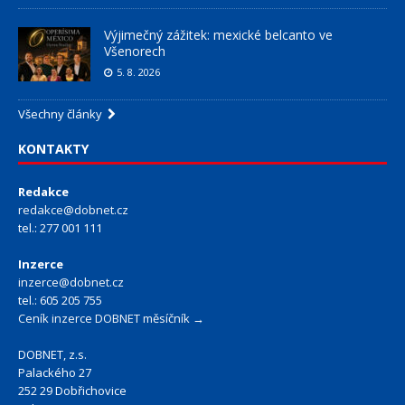
Výjimečný zážitek: mexické belcanto ve
Všenorech
5. 8. 2026
Všechny články
KONTAKTY
Redakce
redakce@dobnet.cz
tel.: 277 001 111
Inzerce
inzerce@dobnet.cz
tel.: 605 205 755
Ceník inzerce DOBNET měsíčník →
DOBNET, z.s.
Palackého 27
252 29 Dobřichovice