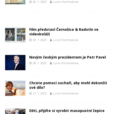
30. 1. 2023
Lucie Hochmalová
Film představí Černošice & Radotín ve
videokoláži
30. 1. 2023
Lucie Hochmalová
Novým českým prezidentem je Petr Pavel
28. 1. 2023
Lucie Hochmalová
Chcete pomoci sochaři, aby mohl dokončit
své dílo?
27. 1. 2023
Lucie Hochmalová
Děti, přijďte si vyrobit masopustní čepice