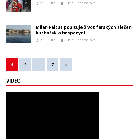
27. 1. 2023
Lucie Hochmalová
Milan Faltus popisuje život farských slečen,
kuchařek a hospodyní
27. 1. 2023
Lucie Hochmalová
1
2
…
7
»
VIDEO