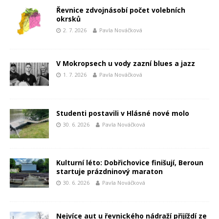
Řevnice zdvojnásobí počet volebních
okrsků
2. 7. 2026
Pavla Nováčková
V Mokropsech u vody zazní blues a jazz
1. 7. 2026
Pavla Nováčková
Studenti postavili v Hlásné nové molo
30. 6. 2026
Pavla Nováčková
Kulturní léto: Dobřichovice finišují, Beroun
startuje prázdninový maraton
30. 6. 2026
Pavla Nováčková
Nejvíce aut u řevnického nádraží přijíždí ze