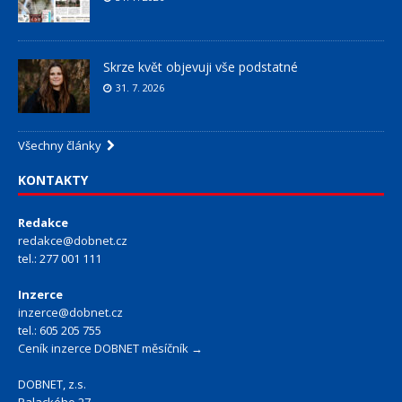
Skrze květ objevuji vše podstatné
31. 7. 2026
Všechny články
KONTAKTY
Redakce
redakce@dobnet.cz
tel.: 277 001 111
Inzerce
inzerce@dobnet.cz
tel.: 605 205 755
Ceník inzerce DOBNET měsíčník →
DOBNET, z.s.
Palackého 27