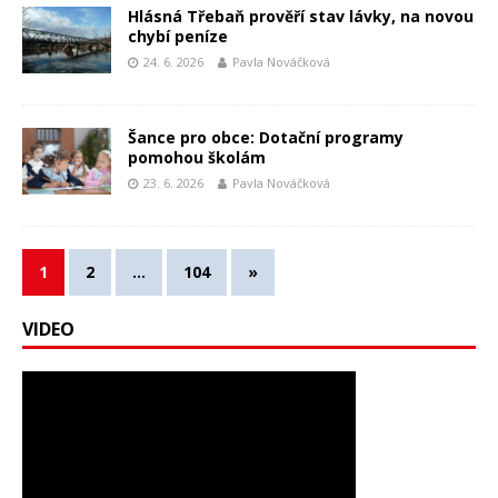
Hlásná Třebaň prověří stav lávky, na novou
chybí peníze
24. 6. 2026
Pavla Nováčková
Šance pro obce: Dotační programy
pomohou školám
23. 6. 2026
Pavla Nováčková
1
2
…
104
»
VIDEO