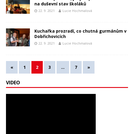
na duševní stav školáků
22. 9. 2021
Lucie Hochmalová
Kuchařka prozradí, co chutná gurmánům v
Dobřichovicích
22. 9. 2021
Lucie Hochmalová
«
1
2
3
…
7
»
VIDEO