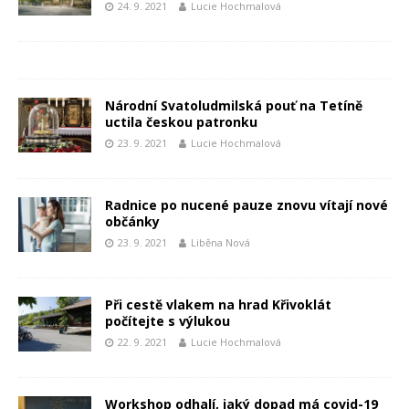
24. 9. 2021
Lucie Hochmalová
Národní Svatoludmilská pouť na Tetíně
uctila českou patronku
23. 9. 2021
Lucie Hochmalová
Radnice po nucené pauze znovu vítají nové
občánky
23. 9. 2021
Liběna Nová
Při cestě vlakem na hrad Křivoklát
počítejte s výlukou
22. 9. 2021
Lucie Hochmalová
Workshop odhalí, jaký dopad má covid-19