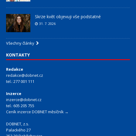
Skrze květ objevuji vše podstatné
31. 7. 2026
Všechny články
KONTAKTY
Redakce
redakce@dobnet.cz
tel.: 277 001 111
Inzerce
inzerce@dobnet.cz
tel.: 605 205 755
Ceník inzerce DOBNET měsíčník →
DOBNET, z.s.
Palackého 27
252 29 Dobřichovice