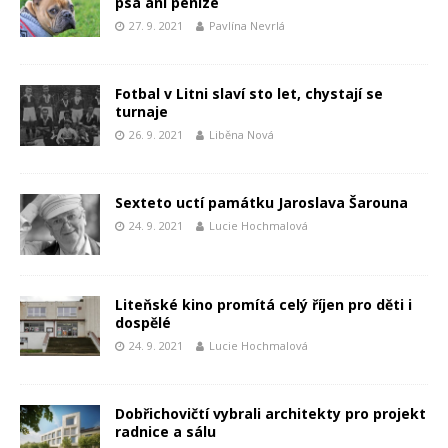
psa ani peníze
27. 9. 2021
Pavlína Nevrlá
Fotbal v Litni slaví sto let, chystají se
turnaje
26. 9. 2021
Liběna Nová
Sexteto uctí památku Jaroslava Šarouna
24. 9. 2021
Lucie Hochmalová
Liteňské kino promítá celý říjen pro děti i
dospělé
24. 9. 2021
Lucie Hochmalová
Dobřichovičtí vybrali architekty pro projekt
radnice a sálu