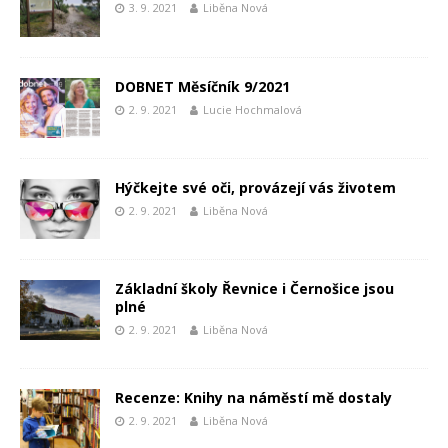
3. 9. 2021
Liběna Nová
DOBNET Měsíčník 9/2021
2. 9. 2021
Lucie Hochmalová
Hýčkejte své oči, provázejí vás životem
2. 9. 2021
Liběna Nová
Základní školy Řevnice i Černošice jsou
plné
2. 9. 2021
Liběna Nová
Recenze: Knihy na náměstí mě dostaly
2. 9. 2021
Liběna Nová