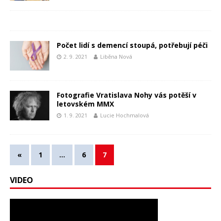
Počet lidí s demencí stoupá, potřebují péči
2. 9. 2021
Liběna Nová
Fotografie Vratislava Nohy vás potěší v
letovském MMX
1. 9. 2021
Lucie Hochmalová
«
1
…
6
7
VIDEO