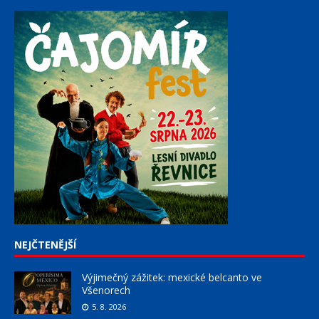
NEJČTENĚJŠÍ
Výjimečný zážitek: mexické belcanto ve
Všenorech
5. 8. 2026