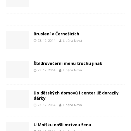
Bruslení v Černošicích
23. 12. 2014
Liběna Nová
Štědrovečerní menu trochu jinak
23. 12. 2014
Liběna Nová
Do dětských domovů i center již dorazily
dárky
23. 12. 2014
Liběna Nová
U Mníšku našli mrtvou ženu