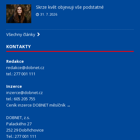
Skrze květ objevuji vše podstatné
31. 7. 2026
Všechny články
KONTAKTY
Redakce
redakce@dobnet.cz
tel.: 277 001 111
Inzerce
inzerce@dobnet.cz
tel.: 605 205 755
Ceník inzerce DOBNET měsíčník →
DOBNET, z.s.
Palackého 27
252 29 Dobřichovice
Tel.: 277 001 111