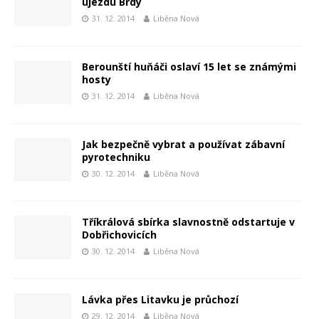
újezdu Brdy
31. 12. 2014
Liběna Nová
Berounští huňáči oslaví 15 let se známými
hosty
31. 12. 2014
Liběna Nová
Jak bezpečně vybrat a používat zábavní
pyrotechniku
30. 12. 2014
Liběna Nová
Tříkrálová sbírka slavnostně odstartuje v
Dobřichovicích
30. 12. 2014
Liběna Nová
Lávka přes Litavku je průchozí
29. 12. 2014
Liběna Nová