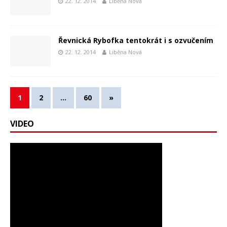
22. 12. 2014
Liběna Nová
Řevnická Rybofka tentokrát i s ozvučením
22. 12. 2014
Liběna Nová
1
2
…
60
»
VIDEO