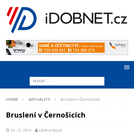
HOME
AKTUALITY
Bruslení v Černošicích
Bruslení v Černošicích
23. 12. 2014
Liběna Nová