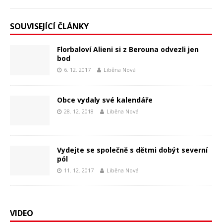
SOUVISEJÍCÍ ČLÁNKY
Florbaloví Alieni si z Berouna odvezli jen
bod
6. 12. 2017
Liběna Nová
Obce vydaly své kalendáře
28. 12. 2018
Liběna Nová
Vydejte se společně s dětmi dobýt severní
pól
11. 12. 2017
Liběna Nová
VIDEO