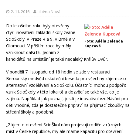
2. 11. 2016
Liběna Nová
Do letošního roku byly otevřeny
čtyři inovativní základní školy zvané
ScioŠkoly. V Praze 4 a 9, v Brně a v
Foto: Adéla Zelenda
Olomouci. V příštím roce by měly
Kupcová
vzniknout další tři. Jedním z
kandidátů na umístění je také nedaleký Králův Dvůr.
V pondělí 7. listopadu od 18 hodin se zde v restauraci
Berounský medvěd uskuteční beseda pro všechny zájemce o
alternativní vzdělávání a ScioŠkolu. Účastníci mohou podpořit
vznik ScioŠkoly v této lokalitě a dozvědí se také vše, co je
zajímá. Například jak poznají, jestli je inovativní vzdělávání pro
děti vhodné, zda je dostatečně připraví na přijímací zkoušky na
střední školy a podobně.
„Zájem o otevření ScioŠkol nám projevují rodiče z různých
míst v České republice, my ale máme kapacitu pro otevření