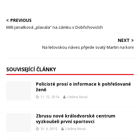
PREVIOUS
Milli Janatková „plavala“ na zámku v Dobřichovicích
NEXT
Na letovskou náves přijede svatý Martin na koni
SOUVISEJÍCÍ ČLÁNKY
Policisté prosí o informace k pohřešované
ženě
11. 12. 2014
Liběna Nová
Zbrusu nové králodvorské centrum
vyzkoušeli první sportovci
10. 6. 2015
Liběna Nová