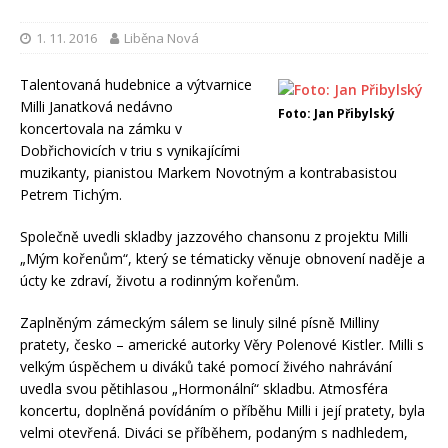
1. 11. 2016
Liběna Nová
Talentovaná hudebnice a výtvarnice
Milli Janatková nedávno
Foto: Jan Přibylský
koncertovala na zámku v
Dobřichovicích v triu s vynikajícími
muzikanty, pianistou Markem Novotným a kontrabasistou
Petrem Tichým.
Společně uvedli skladby jazzového chansonu z projektu Milli
„Mým kořenům“, který se tématicky věnuje obnovení naděje a
úcty ke zdraví, životu a rodinným kořenům.
Zaplněným zámeckým sálem se linuly silné písně Milliny
pratety, česko – americké autorky Věry Polenové Kistler. Milli s
velkým úspěchem u diváků také pomocí živého nahrávání
uvedla svou pětihlasou „Hormonální“ skladbu. Atmosféra
koncertu, doplněná povídáním o příběhu Milli i její pratety, byla
velmi otevřená. Diváci se příběhem, podaným s nadhledem,