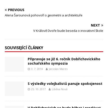
PREVIOUS
Alena Šarounová pohovoří o geometrii a architektuře
NEXT
V Králově Dvoře bude beseda o inovativní škole
SOUVISEJÍCÍ ČLÁNKY
Připravuje se již 6. ročník Dobřichovického
sochařského sympozia
3. 7. 2014
Jaroslav Mares
S výsledky volejbalistů panuje spokojenost
25. 10. 2017
Liběna Nová
V Dobřichovicích se bude běhat i prodávat