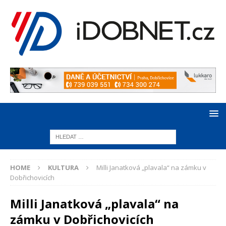
HOME
KULTURA
Milli Janatková „plavala“ na zámku v
Dobřichovicích
Milli Janatková „plavala“ na
zámku v Dobřichovicích