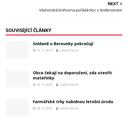
NEXT
Všenorská knihovna pořádá Noc s Andersenem
SOUVISEJÍCÍ ČLÁNKY
Snídaně u Berounky pokračují
12. 5. 2015
Liběna Nová
Obce čekají na doporučení, zda otevřít
mateřinky
30. 4. 2020
Liběna Nová
Farmářské trhy nabídnou letošní úrodu
28. 8. 2020
Liběna Nová