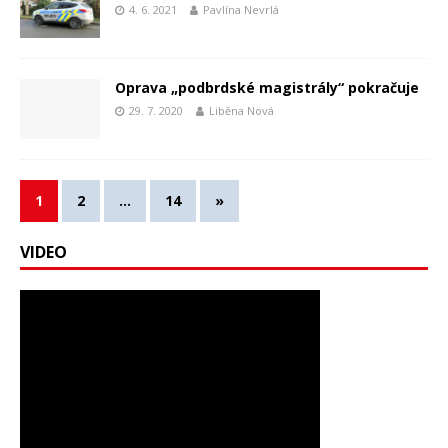
4. 6. 2021
Pavlína Nevrlá
Oprava „podbrdské magistrály“ pokračuje
29. 7. 2020
Liběna Nová
1
2
…
14
»
VIDEO