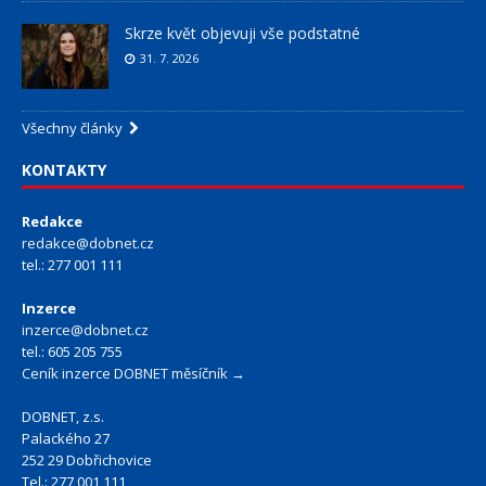
Skrze květ objevuji vše podstatné
31. 7. 2026
Všechny články
KONTAKTY
Redakce
redakce@dobnet.cz
tel.: 277 001 111
Inzerce
inzerce@dobnet.cz
tel.: 605 205 755
Ceník inzerce DOBNET měsíčník →
DOBNET, z.s.
Palackého 27
252 29 Dobřichovice
Tel.: 277 001 111