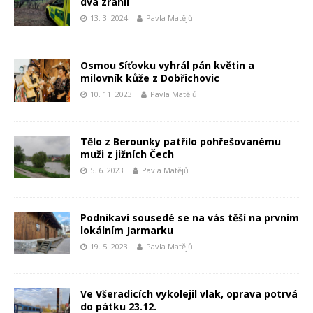
dva zranil
13. 3. 2024
Pavla Matějů
Osmou Síťovku vyhrál pán květin a
milovník kůže z Dobřichovic
10. 11. 2023
Pavla Matějů
Tělo z Berounky patřilo pohřešovanému
muži z jižních Čech
5. 6. 2023
Pavla Matějů
Podnikaví sousedé se na vás těší na prvním
lokálním Jarmarku
19. 5. 2023
Pavla Matějů
Ve Všeradicích vykolejil vlak, oprava potrvá
do pátku 23.12.