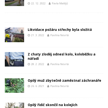
22. 12. 2022
Pavla Matějů
Likvidace požáru střechy byla složitá
21. 3. 2022
Pavlína Nevrlá
Z chaty zloděj odnesl kolo, koloběžku a
nářadí
28. 2. 2022
Pavlína Nevrlá
Opilý muž zbytečně zaměstnal záchranáře
26. 6. 2021
Pavlína Nevrlá
Opilý řidič skončil na kolejích