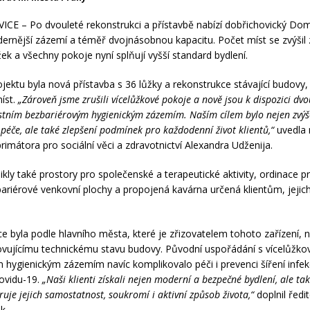
E – Po dvouleté rekonstrukci a přístavbě nabízí dobřichovický Do
ernější zázemí a téměř dvojnásobnou kapacitu. Počet míst se zvýšil
žek a všechny pokoje nyní splňují vyšší standard bydlení.
ojektu byla nová přístavba s 36 lůžky a rekonstrukce stávající budovy,
míst.
„Zároveň jsme zrušili vícelůžkové pokoje a nově jsou k dispozici dv
astním bezbariérovým hygienickým zázemím. Naším cílem bylo nejen zvýš
péče, ale také zlepšení podmínek pro každodenní život klientů,“
uvedla
rimátora pro sociální věci a zdravotnictví Alexandra Udženija.
ikly také prostory pro společenské a terapeutické aktivity, ordinace p
bariérové venkovní plochy a propojená kavárna určená klientům, jejic
e byla podle hlavního města, které je zřizovatelem tohoto zařízení, 
ovujícímu technickému stavu budovy. Původní uspořádání s vícelůžko
 hygienickým zázemím navíc komplikovalo péči i prevenci šíření infe
ovidu-19.
„Naši klienti získali nejen moderní a bezpečné bydlení, ale tak
uje jejich samostatnost, soukromí i aktivní způsob života,“
doplnil řed
k.