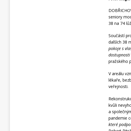
DOBŘICHOVIC
seniory mod
38 na 74 lů
Součástí pr
dalších 38 
pokoje s vl
dostupnosti 
pražského p
V areálu vzn
lékaře, bez
veřejnosti.
Rekonstrukc
kvůli nevyh
a společným
pandemie c
které podpor
Robert Pitrá