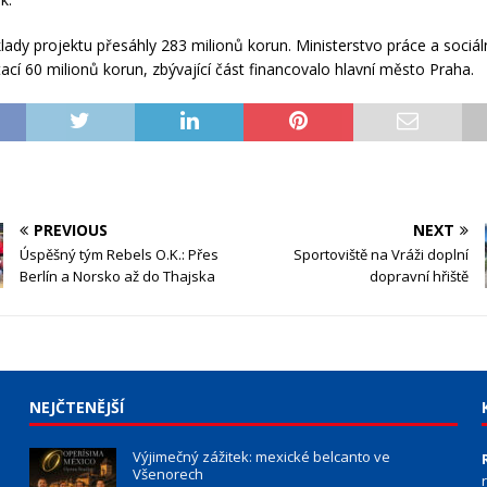
lady projektu přesáhly 283 milionů korun. Ministerstvo práce a sociál
tací 60 milionů korun, zbývající část financovalo hlavní město Praha.
PREVIOUS
NEXT
Úspěšný tým Rebels O.K.: Přes
Sportoviště na Vráži doplní
Berlín a Norsko až do Thajska
dopravní hřiště
NEJČTENĚJŠÍ
Výjimečný zážitek: mexické belcanto ve
Všenorech