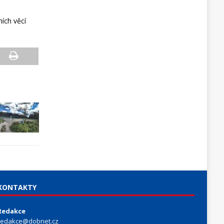
ních věcí
KONTAKTY
Redakce
redakce@dobnet.cz