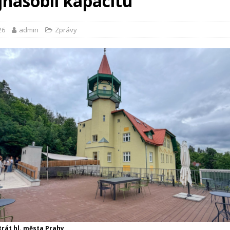
jnásobil kapacitu
26
admin
Zprávy
trát hl. města Prahy