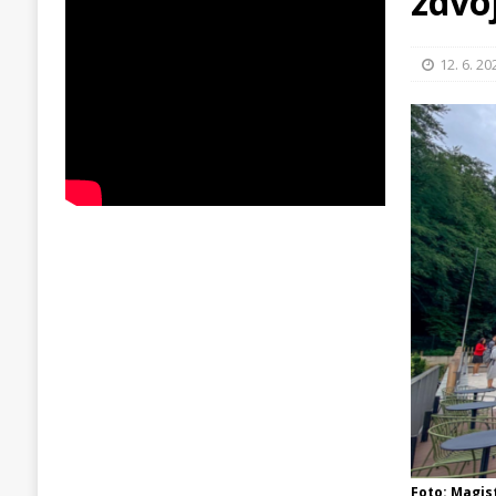
zdvo
12. 6. 20
Foto: Magis