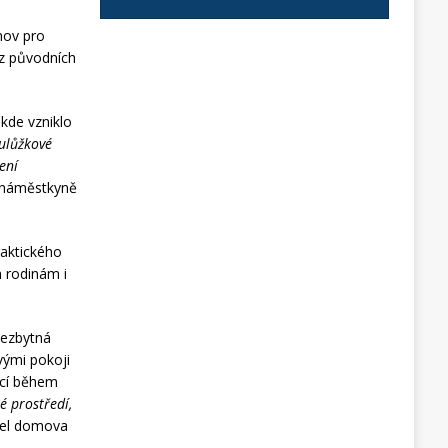
mov pro
 z původních
 kde vzniklo
oulůžkové
ení
 náměstkyně
raktického
h rodinám i
nezbytná
vými pokoji
kcí během
é prostředí,
itel domova