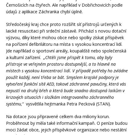
Černošicích na čtyřech. Ale například v Dobřichovicích podle
údajů z aplikace Záchranka chybí úplně.
Středočeský kraj chce proto rozšířit síť přístrojů určených k
laické resuscitaci při srdeční zástavě. Přichází s novou dotační
výzvou, díky které mohou obce nebo spolky získat příspěvek
na pořízení defibrilátoru na místa s vysokou koncentrací lidí.
Jde například o sportovní areály, koupaliště nebo společenská
a kulturní zařízení.
„Chtěli jsme přispět k tomu, aby byly
přístroje ve veřejném prostoru dostupnější, a to hlavně na
místech s vysokou koncentrací lidí. V případě potřeby ho zvládne
použít každý, není třeba se bát. Smyslem krajské podpory je
vytvoření funkční sítě AED, takové záchranné pavučiny, která vás
nepustí na druhý břeh a která bude snadno dostupná laikům v
krizových situacích i složkám integrovaného záchranného
systému,“
vysvětlila hejtmanka Petra Pecková (STAN).
Na dotace jsou připravené celkem dva miliony korun.
Proběhnout by měla také informační kampaň. O peníze budou
moci žádat obce, jejich příspěvkové organizace nebo nestátní