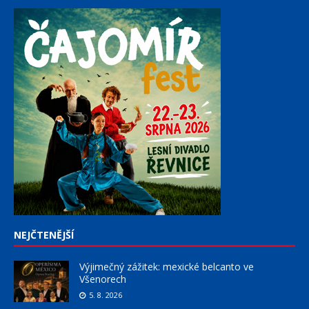
NEJČTENĚJŠÍ
Výjimečný zážitek: mexické belcanto ve
Všenorech
5. 8. 2026