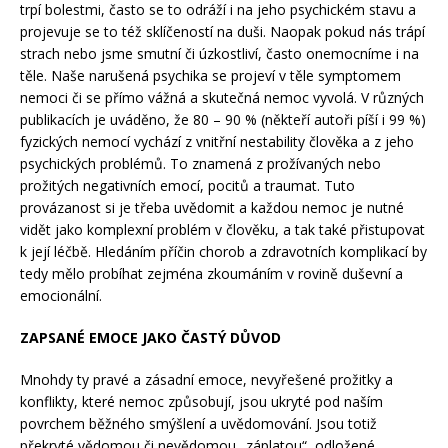
trpí bolestmi, často se to odráží i na jeho psychickém stavu a
projevuje se to též sklíčeností na duši. Naopak pokud nás trápí
strach nebo jsme smutní či úzkostliví, často onemocníme i na
těle. Naše narušená psychika se projeví v těle symptomem
nemoci či se přímo vážná a skutečná nemoc vyvolá. V různých
publikacích je uváděno, že 80 – 90 % (někteří autoři píší i 99 %)
fyzických nemocí vychází z vnitřní nestability člověka a z jeho
psychických problémů. To znamená z prožívaných nebo
prožitých negativních emocí, pocitů a traumat. Tuto
provázanost si je třeba uvědomit a každou nemoc je nutné
vidět jako komplexní problém v člověku, a tak také přistupovat
k její léčbě. Hledáním příčin chorob a zdravotních komplikací by
tedy mělo probíhat zejména zkoumáním v rovině duševní a
emocionální.
ZAPSANÉ EMOCE JAKO ČASTÝ DŮVOD
Mnohdy ty pravé a zásadní emoce, nevyřešené prožitky a
konflikty, které nemoc způsobují, jsou ukryté pod naším
povrchem běžného smýšlení a uvědomování. Jsou totiž
překryté vědomou či nevědomou „záplatou“, odložené