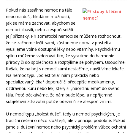
Pokud nás zasáhne nemoc na těle
nebo na duši, hledáme možnosti,
jak se máme zachovat, abychom se
nemoci zbavili, nebo alespoň snížili
její příznaky. Při somatické nemoci se můžeme rozhodnout,
že se začneme léčit sami, zůstaneme doma v posteli a
využijeme volně dostupné léky nebo vitamíny. Psychickému
splínu můžeme vzdorovat tím, že vyrazíme do harmonie
přírody či do společnosti a rozptýlíme se pohybem. Usoudíme-
li však, že na boj s nemocí sami nestačíme, navštívíme lékaře.
Na nemoc typu „bolest těla“ nám praktický nebo
specializovaný lékař doporučí či předepíše medikamenty,
ozdravnou kúru nebo lék, který si „naordinujeme“ do svého
těla. Poté očekáváme, že nám bude lépe, a nepříjemné
subjektivní zdravotní potíže odezní či se alespoň zmírní.
U nemocí typu „bolest duše“, tedy u nemocí psychických, je
tradiční řešení o něco složitější, ale v principu podobné. Pokud
jsme si duševní nemoc nebo psychický problém vůbec ochotni