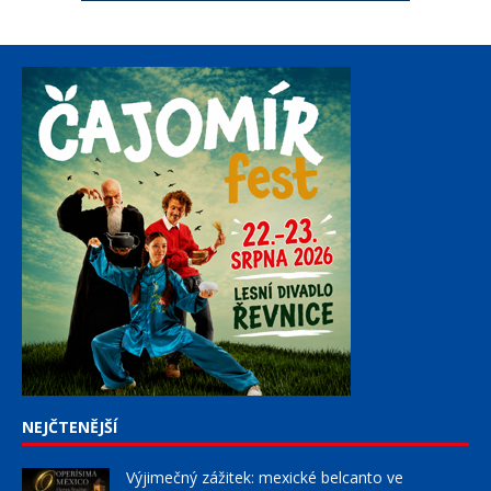
NEJČTENĚJŠÍ
Výjimečný zážitek: mexické belcanto ve