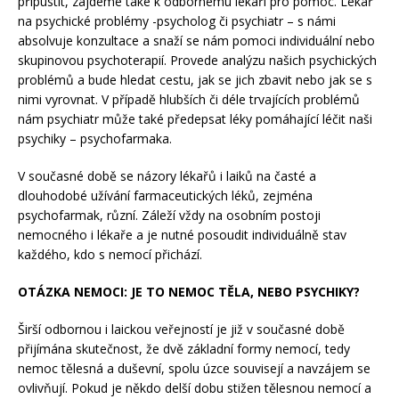
připustit, zajdeme také k odbornému lékaři pro pomoc. Lékař
na psychické problémy -psycholog či psychiatr – s námi
absolvuje konzultace a snaží se nám pomoci individuální nebo
skupinovou psychoterapií. Provede analýzu našich psychických
problémů a bude hledat cestu, jak se jich zbavit nebo jak se s
nimi vyrovnat. V případě hlubších či déle trvajících problémů
nám psychiatr může také předepsat léky pomáhající léčit naši
psychiky – psychofarmaka.
V současné době se názory lékařů i laiků na časté a
dlouhodobé užívání farmaceutických léků, zejména
psychofarmak, různí. Záleží vždy na osobním postoji
nemocného i lékaře a je nutné posoudit individuálně stav
každého, kdo s nemocí přichází.
OTÁZKA NEMOCI: JE TO NEMOC TĚLA, NEBO PSYCHIKY?
Širší odbornou i laickou veřejností je již v současné době
přijímána skutečnost, že dvě základní formy nemocí, tedy
nemoc tělesná a duševní, spolu úzce souvisejí a navzájem se
ovlivňují. Pokud je někdo delší dobu stižen tělesnou nemocí a