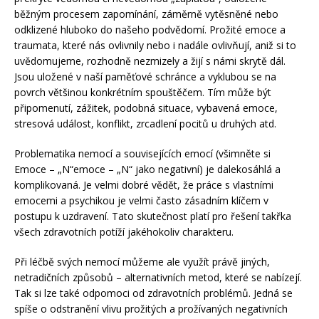
běžným procesem zapomínání, záměrně vytěsněné nebo
odklizené hluboko do našeho podvědomí. Prožité emoce a
traumata, které nás ovlivnily nebo i nadále ovlivňují, aniž si to
uvědomujeme, rozhodně nezmizely a žijí s námi skrytě dál.
Jsou uložené v naší paměťové schránce a vyklubou se na
povrch většinou konkrétním spouštěčem. Tím může být
připomenutí, zážitek, podobná situace, vybavená emoce,
stresová událost, konflikt, zrcadlení pocitů u druhých atd.
Problematika nemocí a souvisejících emocí (všimněte si
Emoce – „N“emoce – „N“ jako negativní) je dalekosáhlá a
komplikovaná. Je velmi dobré vědět, že práce s vlastními
emocemi a psychikou je velmi často zásadním klíčem v
postupu k uzdravení. Tato skutečnost platí pro řešení takřka
všech zdravotních potíží jakéhokoliv charakteru.
Při léčbě svých nemocí můžeme ale využít právě jiných,
netradičních způsobů – alternativních metod, které se nabízejí.
Tak si lze také odpomoci od zdravotních problémů. Jedná se
spíše o odstranění vlivu prožitých a prožívaných negativních