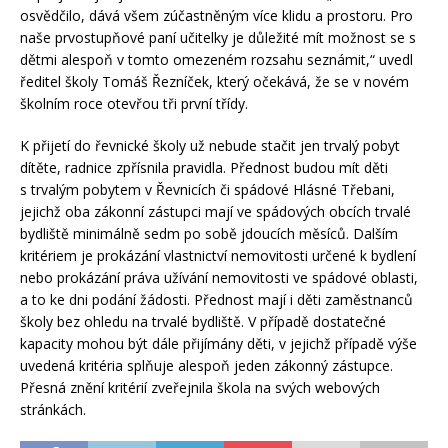
osvědčilo, dává všem zúčastněným více klidu a prostoru. Pro
naše prvostupňové paní učitelky je důležité mít možnost se s
dětmi alespoň v tomto omezeném rozsahu seznámit,“ uvedl
ředitel školy Tomáš Řezníček, který očekává, že se v novém
školním roce otevřou tři první třídy.
K přijetí do řevnické školy už nebude stačit jen trvalý pobyt
dítěte, radnice zpřísnila pravidla. Přednost budou mít děti
s trvalým pobytem v Řevnicích či spádové Hlásné Třebani,
jejichž oba zákonní zástupci mají ve spádových obcích trvalé
bydliště minimálně sedm po sobě jdoucích měsíců. Dalším
kritériem je prokázání vlastnictví nemovitosti určené k bydlení
nebo prokázání práva užívání nemovitosti ve spádové oblasti,
a to ke dni podání žádosti. Přednost mají i děti zaměstnanců
školy bez ohledu na trvalé bydliště. V případě dostatečné
kapacity mohou být dále přijímány děti, v jejichž případě výše
uvedená kritéria splňuje alespoň jeden zákonný zástupce.
Přesná znění kritérií zveřejnila škola na svých webových
stránkách.