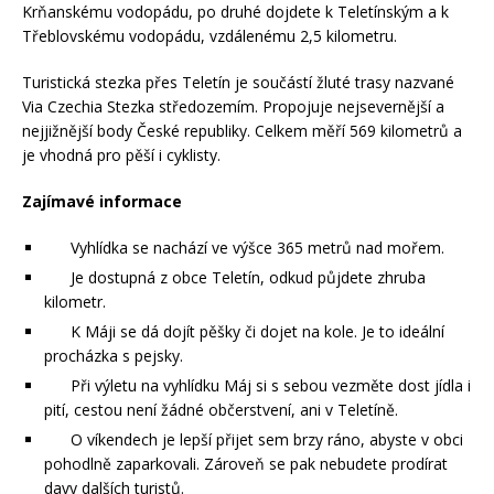
Krňanskému vodopádu, po druhé dojdete k Teletínským a k
Třeblovskému vodopádu, vzdálenému 2,5 kilometru.
Turistická stezka přes Teletín je součástí žluté trasy nazvané
Via Czechia Stezka středozemím. Propojuje nejsevernější a
nejjižnější body České republiky. Celkem měří 569 kilometrů a
je vhodná pro pěší i cyklisty.
Zajímavé informace
Vyhlídka se nachází ve výšce 365 metrů nad mořem.
Je dostupná z obce Teletín, odkud půjdete zhruba
kilometr.
K Máji se dá dojít pěšky či dojet na kole. Je to ideální
procházka s pejsky.
Při výletu na vyhlídku Máj si s sebou vezměte dost jídla i
pití, cestou není žádné občerstvení, ani v Teletíně.
O víkendech je lepší přijet sem brzy ráno, abyste v obci
pohodlně zaparkovali. Zároveň se pak nebudete prodírat
davy dalších turistů.