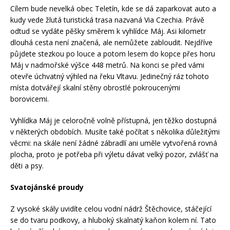
Cílem bude nevelká obec Teletín, kde se dá zaparkovat auto a
kudy vede žlutá turistická trasa nazvaná Via Czechia. Právě
odtud se vydáte pěšky směrem k vyhlídce Máj. Asi kilometr
dlouhá cesta není značená, ale nemůžete zabloudit. Nejdříve
půjdete stezkou po louce a potom lesem do kopce přes horu
Máj v nadmořské výšce 448 metrů. Na konci se před vámi
otevře úchvatný výhled na řeku Vltavu. Jedinečný ráz tohoto
místa dotvářejí skalní stěny obrostlé pokroucenými
borovicemi.
Vyhlídka Máj je celoročně volně přístupná, jen těžko dostupná
v některých obdobích. Musíte také počítat s několika důležitými
věcmi: na skále není žádné zábradlí ani uměle vytvořená rovná
plocha, proto je potřeba při výletu dávat velký pozor, zvlášť na
děti a psy.
Svatojánské proudy
Z vysoké skály uvidíte celou vodní nádrž Štěchovice, stáčející
se do tvaru podkovy, a hluboký skalnatý kaňon kolem ní. Tato