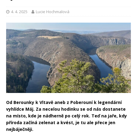
4. 4. 2025
Lucie Hochmalová
Od Berounky k Vltavě aneb z Poberouní k legendární
vyhlídce Máj. Za necelou hodinku se od nás dostanete
na místo, kde je nádherně po celý rok. Teď na jaře, kdy
příroda začíná zelenat a kvést, je tu ale přece jen
nejbáječněji.