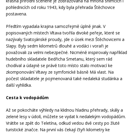
krásná přírodní scenerie je zobrazovaná na mnoha snímcích i
pohlednicích od roku 1943, kdy byla přehrada Štěchovice
postavena.
Předtím vypadala krajina samozřejmě úplně jinak. V
popisovaných místech Vltava tvořila divoké peřeje, které se
nazývaly Svatojánské proudy, jde o úsek mezi Štěchovicemi a
Slapy. Byly sedm kilometrů dlouhé a vodáci i voraři je
považovali za velmi nebezpečné. Nicméně inspirovaly například
hudebního skladatele Bedřicha Smetanu, který sem rád
chodíval a údajně se právě toto místo stalo motivací ke
zkomponování Vltavy ze symfonické básně Má vlast. Na
počest skladatele je pojmenovaná také nedaleká studánka a
další vyhlídka.
Cesta k vodopádům
Až se pokocháte výhledy na klidnou hladinu přehrady, skály a
zelené lesy v údolí, můžete se vydat k nedalekým vodopádům.
Vrátíte se zpět do Teletína, odkud vedou dvě cesty po žluté
turistické značce. Na první vás čekají čtyři kilometry ke