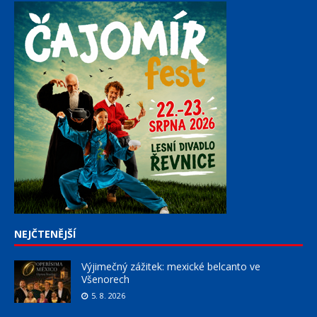
NEJČTENĚJŠÍ
Výjimečný zážitek: mexické belcanto ve
Všenorech
5. 8. 2026