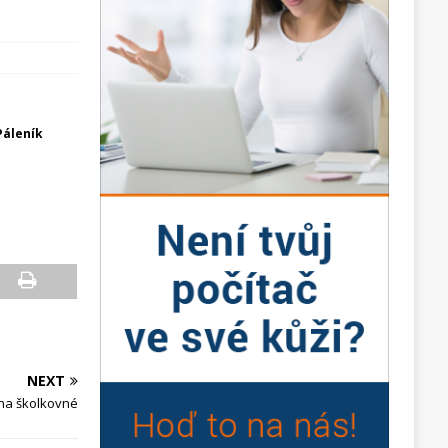
Páleník
NEXT
 na školkovné