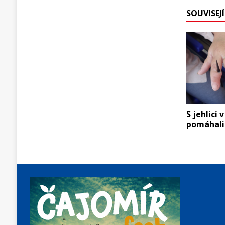
SOUVISEJ
S jehlicí 
pomáhali 