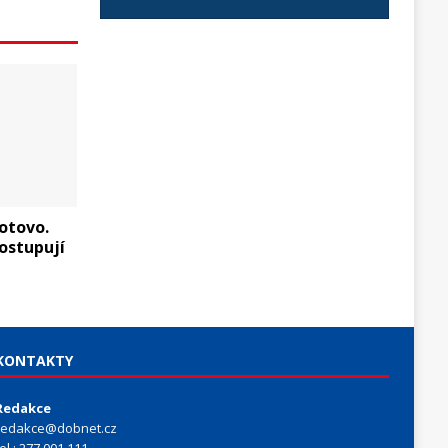
hotovo.
ostupují
KONTAKTY
Redakce
redakce@dobnet.cz