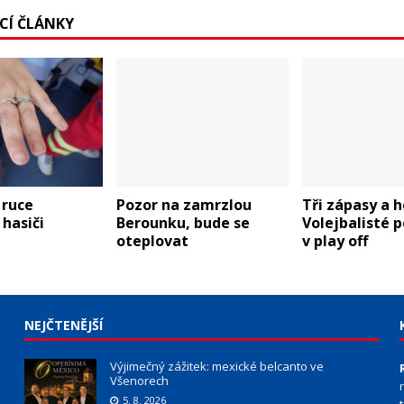
ÍCÍ ČLÁNKY
v ruce
Pozor na zamrzlou
Tři zápasy a 
hasiči
Berounku, bude se
Volejbalisté p
oteplovat
v play off
NEJČTENĚJŠÍ
Výjimečný zážitek: mexické belcanto ve
Všenorech
5. 8. 2026