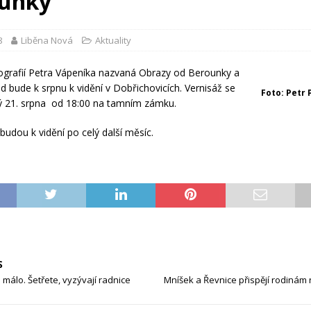
unky
8
Liběna Nová
Aktuality
ografií Petra Vápeníka nazvaná Obrazy od Berounky a
od bude k srpnu k vidění v Dobřichovicích. Vernisáž se
Foto: Petr 
ý 21. srpna od 18:00 na tamním zámku.
budou k vidění po celý další měsíc.
S
 málo. Šetřete, vyzývají radnice
Mníšek a Řevnice přispějí rodinám