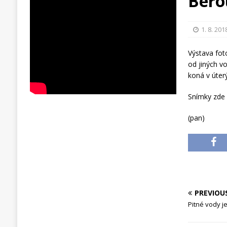
Bero
1. 8. 201
Výstava fot
od jiných v
koná v úter
Snímky zde 
(pan)
PREVIOU
Pitné vody je