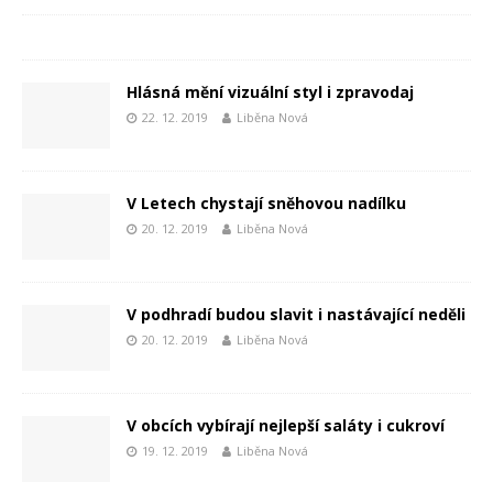
Hlásná mění vizuální styl i zpravodaj
22. 12. 2019
Liběna Nová
V Letech chystají sněhovou nadílku
20. 12. 2019
Liběna Nová
V podhradí budou slavit i nastávající neděli
20. 12. 2019
Liběna Nová
V obcích vybírají nejlepší saláty i cukroví
19. 12. 2019
Liběna Nová