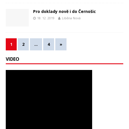
Pro doklady nově i do Černošic
18. 12. 2019
Liběna Nová
1
2
…
4
»
VIDEO