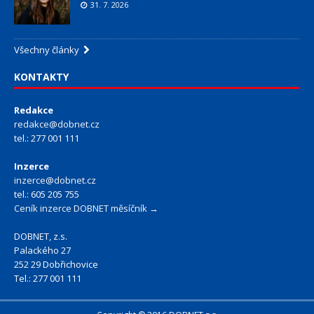
31. 7. 2026
Všechny články
KONTAKTY
Redakce
redakce@dobnet.cz
tel.: 277 001 111
Inzerce
inzerce@dobnet.cz
tel.: 605 205 755
Ceník inzerce DOBNET měsíčník →
DOBNET, z.s.
Palackého 27
252 29 Dobřichovice
Tel.: 277 001 111