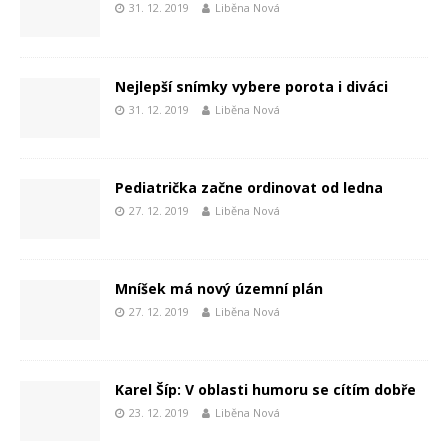
31. 12. 2019
Liběna Nová
Nejlepší snímky vybere porota i diváci
31. 12. 2019
Liběna Nová
Pediatrička začne ordinovat od ledna
27. 12. 2019
Liběna Nová
Mníšek má nový územní plán
27. 12. 2019
Liběna Nová
Karel Šíp: V oblasti humoru se cítím dobře
23. 12. 2019
Liběna Nová