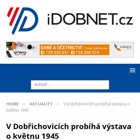
HOME
AKTUALITY
V Dobřichovicích probíhá výstava o
květnu 1945
V Dobřichovicích probíhá výstava
o květnu 1945