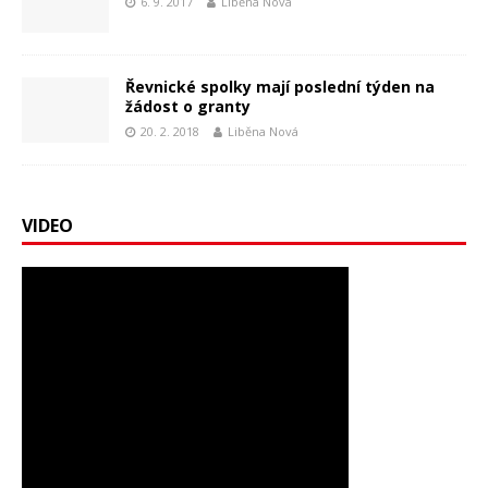
6. 9. 2017
Liběna Nová
Řevnické spolky mají poslední týden na
žádost o granty
20. 2. 2018
Liběna Nová
VIDEO