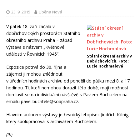
23. 9. 2015
Liběna Nová
V pátek 18. září začala v
dobřichovických prostorách Státního
okresního archivu Praha – západ
výstava s názvem „Květnové
události v Řevnicích 1945“.
Státní okresní archiv v
Dobřichovicích. Foto:
Lucie Hochmalová
Expozice potrvá do 30. října a
zájemci ji mohou zhlédnout
v úředních hodinách archivu od pondělí do pátku mezi 8. a 17.
hodinou. Ti, kteří nemohou dorazit této době, mají možnost
domluvit se na individuální návštěvě s Pavlem Buchtelem na
emailu pavel.buchtele@soapraha.cz.
Hlavním autorem výstavy je řevnický letopisec Jindřich König,
který spolupracoval s archivářem Buchtelem.
(lh)