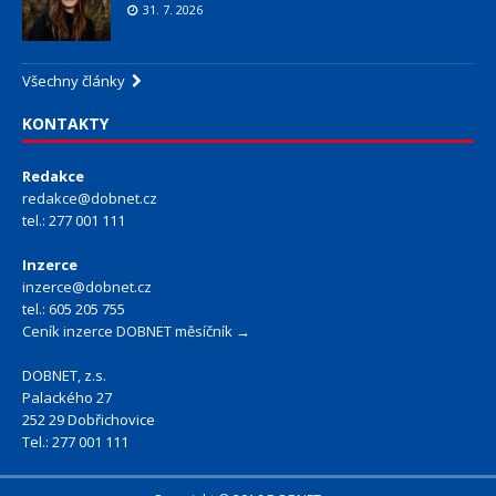
31. 7. 2026
Všechny články
KONTAKTY
Redakce
redakce@dobnet.cz
tel.: 277 001 111
Inzerce
inzerce@dobnet.cz
tel.: 605 205 755
Ceník inzerce DOBNET měsíčník →
DOBNET, z.s.
Palackého 27
252 29 Dobřichovice
Tel.: 277 001 111