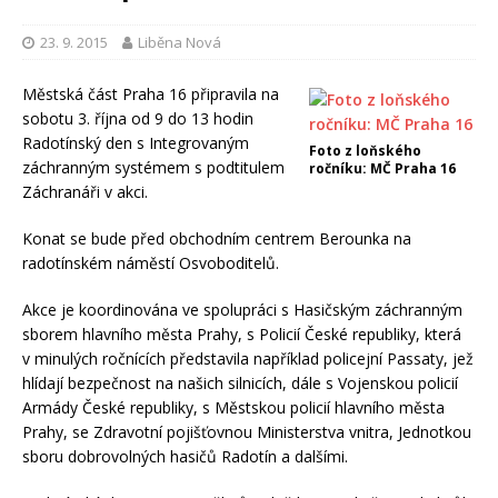
23. 9. 2015
Liběna Nová
Městská část Praha 16 připravila na
sobotu 3. října od 9 do 13 hodin
Radotínský den s Integrovaným
Foto z loňského
záchranným systémem s podtitulem
ročníku: MČ Praha 16
Záchranáři v akci.
Konat se bude před obchodním centrem Berounka na
radotínském náměstí Osvoboditelů.
Akce je koordinována ve spolupráci s Hasičským záchranným
sborem hlavního města Prahy, s Policií České republiky, která
v minulých ročnících představila například policejní Passaty, jež
hlídají bezpečnost na našich silnicích, dále s Vojenskou policií
Armády České republiky, s Městskou policií hlavního města
Prahy, se Zdravotní pojišťovnou Ministerstva vnitra, Jednotkou
sboru dobrovolných hasičů Radotín a dalšími.