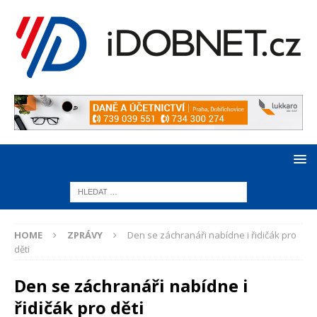
HOME
ZPRÁVY
Den se záchranáři nabídne i řidičák pro
děti
Den se záchranáři nabídne i
řidičák pro děti