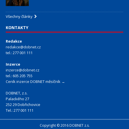
Všechny články
KONTAKTY
Redakce
redakce@dobnet.cz
tel.: 277 001 111
Inzerce
inzerce@dobnet.cz
tel.: 605 205 755
Ceník inzerce DOBNET měsíčník →
DOBNET, z.s.
Palackého 27
252 29 Dobřichovice
Tel.: 277 001 111
Copyright © 2016 DOBNET z.s.