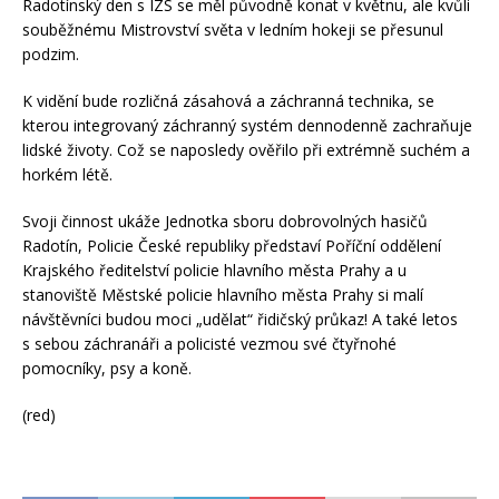
Radotínský den s IZS se měl původně konat v květnu, ale kvůli
souběžnému Mistrovství světa v ledním hokeji se přesunul
podzim.
K vidění bude rozličná zásahová a záchranná technika, se
kterou integrovaný záchranný systém dennodenně zachraňuje
lidské životy. Což se naposledy ověřilo při extrémně suchém a
horkém létě.
Svoji činnost ukáže Jednotka sboru dobrovolných hasičů
Radotín, Policie České republiky představí Poříční oddělení
Krajského ředitelství policie hlavního města Prahy a u
stanoviště Městské policie hlavního města Prahy si malí
návštěvníci budou moci „udělat“ řidičský průkaz! A také letos
s sebou záchranáři a policisté vezmou své čtyřnohé
pomocníky, psy a koně.
(red)