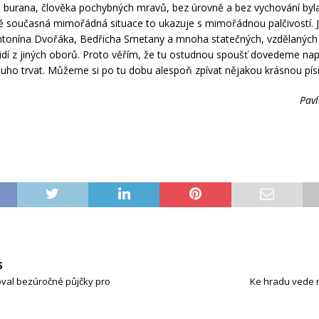
burana, člověka pochybných mravů, bez úrovně a bez vychování byl
ě současná mimořádná situace to ukazuje s mimořádnou palčivostí. 
tonína Dvořáka, Bedřicha Smetany a mnoha statečných, vzdělaných
idí z jiných oborů. Proto věřím, že tu ostudnou spoušť dovedeme napr
ouho trvat. Můžeme si po tu dobu alespoň zpívat nějakou krásnou pís
Pav
S
oval bezúročné půjčky pro
Ke hradu vede 