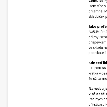
Čemu se n
Jsem více s
příjemně. M
skladbiček p
Jako profe
Naštěstí má
příjmy jsem
příspěvkem 
ve skladu ne
podnikatelé
Kde teď li
CD jsou na 
krátká vide
že už to mo
Na webu js
v té době
Rád bych pa
příležitost