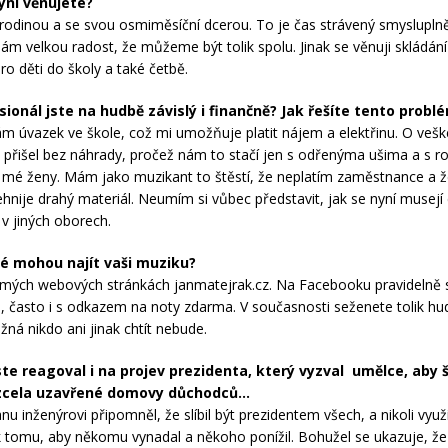
yní věnujete?
 rodinou a se svou osmiměsíční dcerou. To je čas strávený smyslupln
ám velkou radost, že můžeme být tolik spolu. Jinak se věnuji skládán
ro děti do školy a také četbě.
sionál jste na hudbě závislý i finančně? Jak řešíte tento probl
m úvazek ve škole, což mi umožňuje platit nájem a elektřinu. O vešk
 přišel bez náhrady, pročež nám to stačí jen s odřenýma ušima a s 
mé ženy. Mám jako muzikant to štěstí, že neplatím zaměstnance a 
hnije drahý materiál. Neumím si vůbec představit, jak se nyní musejí c
 v jiných oborech.
dé mohou najít vaši muziku?
mých webových stránkách janmatejrak.cz. Na Facebooku pravidelně s
a, často i s odkazem na noty zdarma. V současnosti seženete tolik h
žná nikdo ani jinak chtít nebude.
te reagoval i na projev prezidenta, který vyzval umělce, aby šl
 zcela uzavřené domovy důchodců…
nu inženýrovi připomněl, že slíbil být prezidentem všech, a nikoli vyu
i k tomu, aby někomu vynadal a někoho ponížil. Bohužel se ukazuje, že 