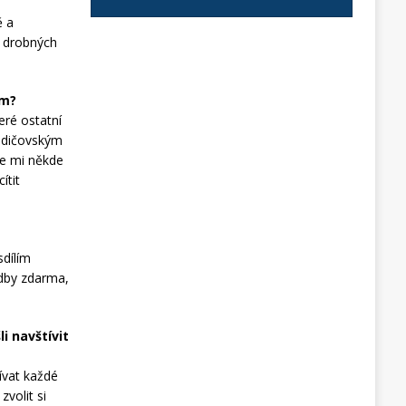
ě a
í drobných
ém?
eré ostatní
rodičovským
že mi někde
ítit
dílím
udby zdarma,
i navštívit
žívat každé
zvolit si