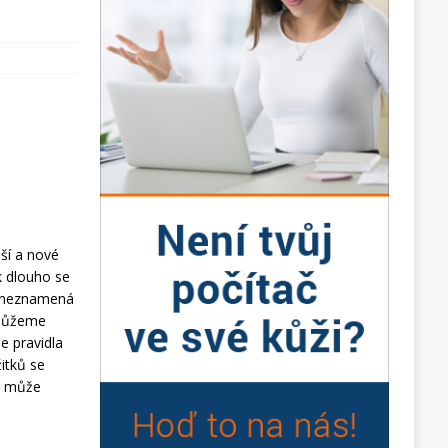
uší a nové
k dlouho se
ě neznamená
 můžeme
e pravidla
žitků se
to může