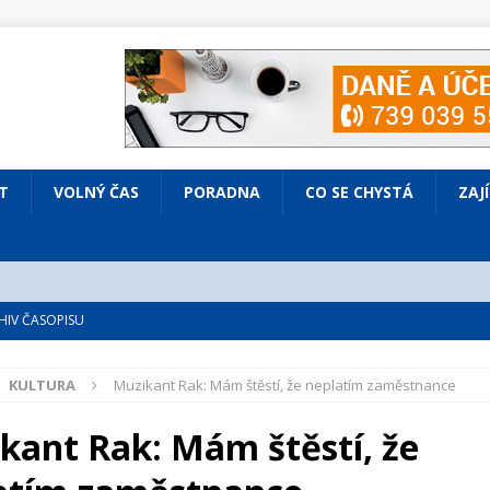
T
VOLNÝ ČAS
PORADNA
CO SE CHYSTÁ
ZAJ
IV ČASOPISU
é
ZAJÍMAVÍ LIDÉ
KULTURA
Muzikant Rak: Mám štěstí, že neplatím zaměstnance
VOLNÝ ČAS
bsazená Prodaná nevěsta
KULTURA
kant Rak: Mám štěstí, že
nto ve Všenorech
KULTURA