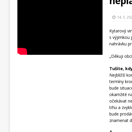
nepl
14. 5. 20
Kytarový vi
s výjimkou 
nahrávku pr
„Děkuji obci
Tušíte, kd
Nejbližší k
termíny kro
bude situa
okamžité n
očekávat ne
trhu a zvykl
bude prodáv
znamenat de