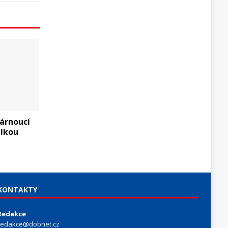
tárnoucí
elkou
KONTAKTY
Redakce
redakce@dobnet.cz