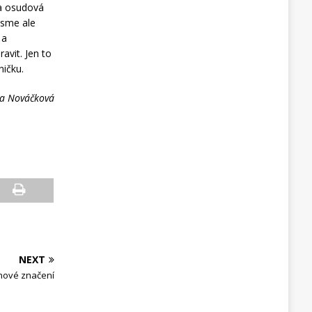
a osudová
Jsme ale
 a
avit. Jen to
ničku.
la Nováčková
NEXT
nové značení