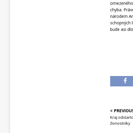
omezeného 
chyba. Práv
národem An
schopných l
bude asi dl
PREVIOU
Kraj odstart
živnostníky