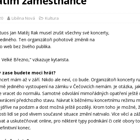
atím zaměstnance
20
Liběna Nová
Kultura
rtuos Jan Matěj Rak musel zrušit všechny své koncerty,
jediného. Ten organizátoři pohotově změnili na
o web bez živého publika.
 Velké Březno,“ vzkazuje kytarista.
y zase budete moci hrát?
oncert mám až v září. Nikdo ale neví, co bude. Organizátoři koncerty r
mě jediného vystoupení na zámku v Čečovicích nemám. Je otázka, ja
ce vracet do normálu. Samotné odvolání mimořádných opatření ješt
avrácení předchozího stavu. Návrat k běžnému koncertnímu režimu
jdříve na podzim a dost možná ještě později. Krom toho je možné, ž
osti lidí se pod vlivem současné situace změní natrvalo. Více věcí a zá
at a uskutečňovat online, pro některé typy podnikání či celé obory 
finitivní konec.