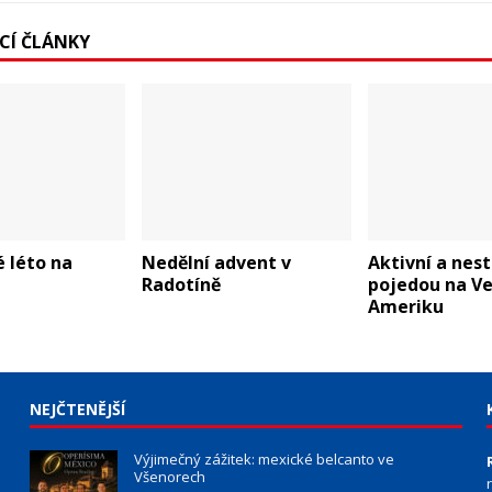
ÍCÍ ČLÁNKY
 léto na
Nedělní advent v
Aktivní a nes
Radotíně
pojedou na V
Ameriku
NEJČTENĚJŠÍ
Výjimečný zážitek: mexické belcanto ve
Všenorech