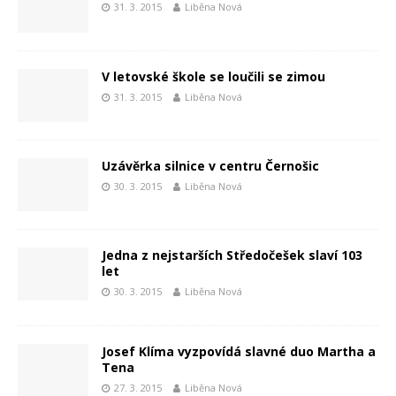
31. 3. 2015
Liběna Nová
V letovské škole se loučili se zimou
31. 3. 2015
Liběna Nová
Uzávěrka silnice v centru Černošic
30. 3. 2015
Liběna Nová
Jedna z nejstarších Středočešek slaví 103
let
30. 3. 2015
Liběna Nová
Josef Klíma vyzpovídá slavné duo Martha a
Tena
27. 3. 2015
Liběna Nová