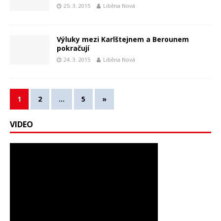
25. 3. 2015
Liběna Nová
Výluky mezi Karlštejnem a Berounem
pokračují
24. 3. 2015
Liběna Nová
1
2
…
5
»
VIDEO