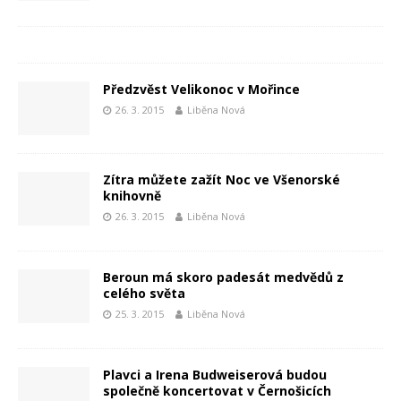
Předzvěst Velikonoc v Mořince
26. 3. 2015
Liběna Nová
Zítra můžete zažít Noc ve Všenorské
knihovně
26. 3. 2015
Liběna Nová
Beroun má skoro padesát medvědů z
celého světa
25. 3. 2015
Liběna Nová
Plavci a Irena Budweiserová budou
společně koncertovat v Černošicích