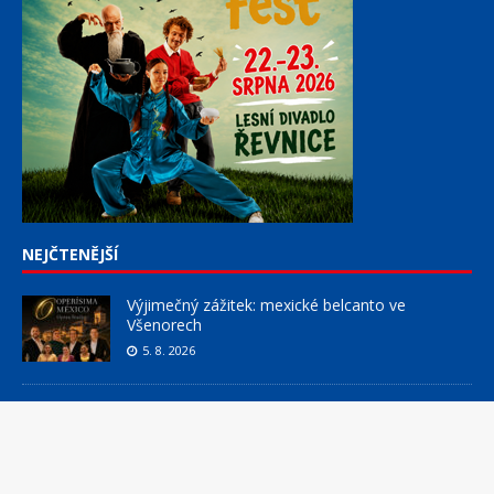
NEJČTENĚJŠÍ
Výjimečný zážitek: mexické belcanto ve
Všenorech
5. 8. 2026
Měsíčník DOBNET 8/2026
31. 7. 2026