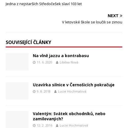
Jedna z nejstarších Středočešek slaví 103 let
NEXT
V letovské škole se loučili se zimou
SOUVISEJÍCÍ ČLÁNKY
Na vlně jazzu a kontrabasu
11. 6. 2020
Liběna Nová
Uzavírka silnice v Černošicích pokračuje
9. 8. 2018
Lucie Hochmalová
Valentýn: Svátek obchodníků, nebo
zamilovaných?
12. 2. 2016
Lucie Hochmalová