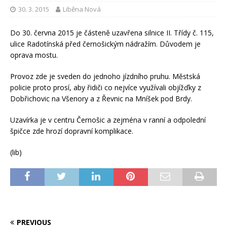
30. 3. 2015
Liběna Nová
Do 30. června 2015 je částeně uzavřena silnice II. Třídy č. 115,
ulice Radotínská před černošickým nádražím. Důvodem je
oprava mostu.
Provoz zde je sveden do jednoho jízdního pruhu. Městská
policie proto prosí, aby řidiči co nejvíce využívali objížďky z
Dobřichovic na Všenory a z Řevnic na Mníšek pod Brdy.
Uzavírka je v centru Černošic a zejména v ranní a odpolední
špičce zde hrozí dopravní komplikace.
(lib)
PREVIOUS