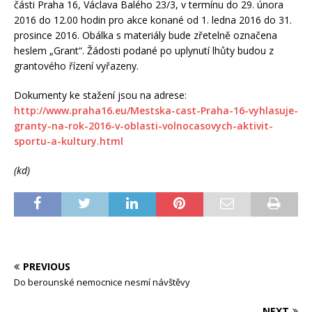
části Praha 16, Václava Balého 23/3, v termínu do 29. února
2016 do 12.00 hodin pro akce konané od 1. ledna 2016 do 31.
prosince 2016. Obálka s materiály bude zřetelně označena
heslem „Grant“. Žádosti podané po uplynutí lhůty budou z
grantového řízení vyřazeny.
Dokumenty ke stažení jsou na adrese:
http://www.praha16.eu/Mestska-cast-Praha-16-vyhlasuje-
granty-na-rok-2016-v-oblasti-volnocasovych-aktivit-
sportu-a-kultury.html
(kd)
PREVIOUS
Do berounské nemocnice nesmí návštěvy
NEXT