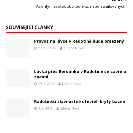
Valentýn: Svátek obchodníků, nebo zamilovaných?
SOUVISEJÍCÍ ČLÁNKY
Provoz na lávce v Radotíně bude omezený
22. 12. 2017
Liběna Nová
Lávka přes Berounku v Radotíně se zavře a
zpevní
19. 3. 2018
Liběna Nová
Radotínští slavnostně otevřeli krytý bazén
3. 9. 2019
Liběna Nová