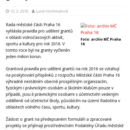
12. 2. 2016
Lucie Hochmalová
Rada městské části Praha 16
vyhlásila pravidla pro udělení grantů
v oblasti volnočasových aktivit,
Foto: archiv MČ Praha
sportu a kultury pro rok 2016. V
16
tomto roce byl na granty vyčleněn
jeden milion korun.
Grantová pravidla pro udělení grantů na rok 2016 se vztahují
na poskytování příspěvků z rozpočtu Městské části Praha 16
výhradně nestátním obecně prospěšným organizacím,
fyzickým i právnickým osobám a školním klubům pouze v
případě, jsou-li právnickými osobami s účetnictvím vedeným
odděleně od účetnictví školy, působícím na území Radotína v
oblastech volného času, sportu, kultury.
Žádost o grant na předepsaném formuláři a zpracované
projekty se přijímají prostřednictvím Podatelny Úřadu městské