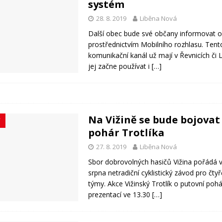
systém
28. 8. 2019
Liběna Nová
Další obec bude své občany informovat o
prostřednictvím Mobilního rozhlasu. Tent
komunikační kanál už mají v Řevnicích či 
jej začne používat i
[…]
Na Vižině se bude bojovat
Y
pohár Trotlíka
27. 8. 2019
Liběna Nová
Sbor dobrovolných hasičů Vižina pořádá 
srpna netradiční cyklistický závod pro čty
týmy. Akce Vižinský Trotlík o putovní pohá
prezentací ve 13.30
[…]