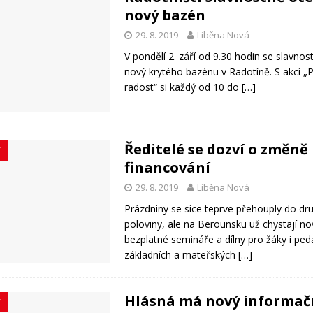
nový bazén
29. 8. 2019
Liběna Nová
V pondělí 2. září od 9.30 hodin se slavno
nový krytého bazénu v Radotíně. S akcí 
radost“ si každý od 10 do
[…]
Ředitelé se dozví o změně
Y
financování
29. 8. 2019
Liběna Nová
Prázdniny se sice teprve přehouply do dr
poloviny, ale na Berounsku už chystají n
bezplatné semináře a dílny pro žáky i pe
základních a mateřských
[…]
Hlásná má nový informač
Y