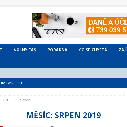
T
VOLNÝ ČAS
PORADNA
CO SE CHYSTÁ
ZAJ
IV ČASOPISU
é
ZAJÍMAVÍ LIDÉ
2019
Srpen
VOLNÝ ČAS
bsazená Prodaná nevěsta
KULTURA
MĚSÍC:
SRPEN 2019
nto ve Všenorech
KULTURA