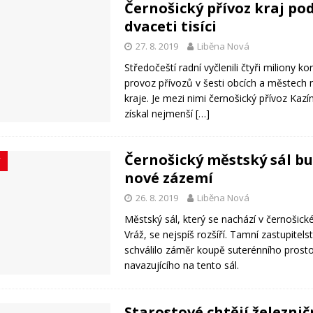
Černošický přívoz kraj po
dvaceti tisíci
27. 8. 2019
Liběna Nová
Středočeští radní vyčlenili čtyři miliony ko
provoz přívozů v šesti obcích a městech
kraje. Je mezi nimi černošický přívoz Kazín
získal nejmenší
[…]
Černošický městský sál b
Y
nové zázemí
26. 8. 2019
Liběna Nová
Městský sál, který se nachází v černošic
Vráž, se nejspíš rozšíří. Tamní zastupitels
schválilo záměr koupě suterénního prost
navazujícího na tento sál.
Starostové chtějí železnič