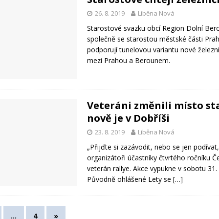
26. 8. 2019
Liběna Nová
Starostové svazku obcí Region Dolní Ber
společně se starostou městské části Pra
podporují tunelovou variantu nové železnič
mezi Prahou a Berounem.
Veteráni změnili místo st
nově je v Dobříši
23. 8. 2019
Liběna Nová
„Přijďte si zazávodit, nebo se jen podívat,“
organizátoři účastníky čtvrtého ročníku Č
veterán rallye. Akce vypukne v sobotu 31.
Původně ohlášené Lety se
[…]
…
4
»