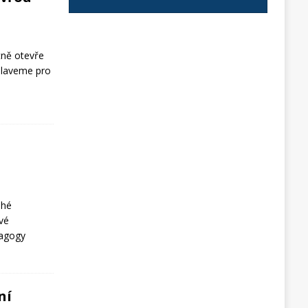
stně otevře
„Plaveme pro
uhé
ové
dagogy
ní