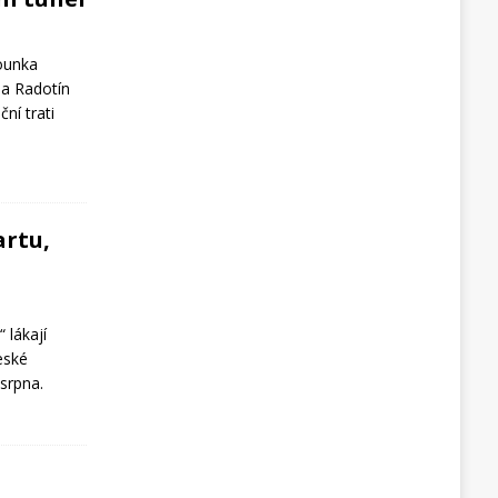
ounka
ha Radotín
ní trati
artu,
 lákají
eské
 srpna.