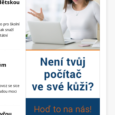
 dětskou
o pro školní
ak snaží
tátní
vém
rovoz se sice
 budou moci
evřou