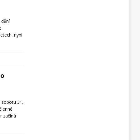
 dění
o
Letech, nyní
 o
v sobotu 31.
řčlenné
r začíná