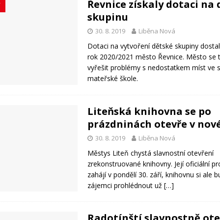
Řevnice získaly dotaci na
Y
skupinu
30. 8. 2019
Liběna Nová
Dotaci na vytvoření dětské skupiny dostal
rok 2020/2021 město Řevnice. Město se t
vyřešit problémy s nedostatkem míst ve s
mateřské škole.
Liteňská knihovna se po
prázdninách otevře v no
30. 8. 2019
Liběna Nová
Městys Liteň chystá slavnostní otevření
zrekonstruované knihovny. Její oficiální p
zahájí v pondělí 30. září, knihovnu si ale
zájemci prohlédnout už
[…]
Radotínští slavnostně ot