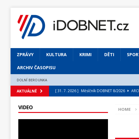
ZPRÁVY
KULTURA
KRIMI
DĚTI
SPOR
ARCHIV ČASOPISU
DOLNÍ BEROUNKA
[ 31. 7. 2026 ]
Měsíčník DOBNET 8/2026
ARCH
AKTUÁLNĚ
[ 31. 7. 2026 ]
Skrze květ objevuji vše podstatn
VIDEO
HOME
[ 31. 7. 2026 ]
Jednou Slavoj, vždycky Slavoj!
[ 31. 7. 2026 ]
Zámek Liteň rozezní hvězdně o
[ 5. 8. 2026 ]
Výjimečný zážitek: mexické belca