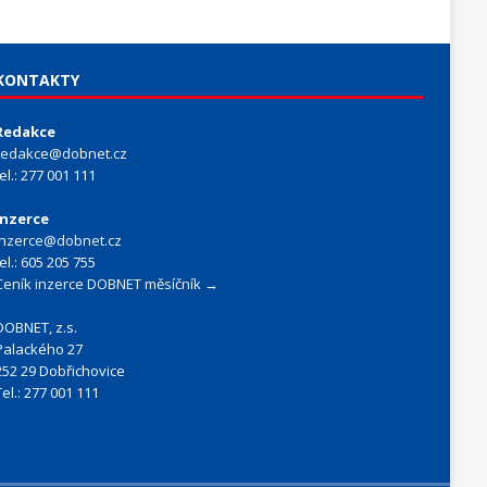
KONTAKTY
Redakce
redakce@dobnet.cz
tel.: 277 001 111
Inzerce
inzerce@dobnet.cz
tel.: 605 205 755
Ceník inzerce DOBNET měsíčník →
DOBNET, z.s.
Palackého 27
252 29 Dobřichovice
Tel.: 277 001 111