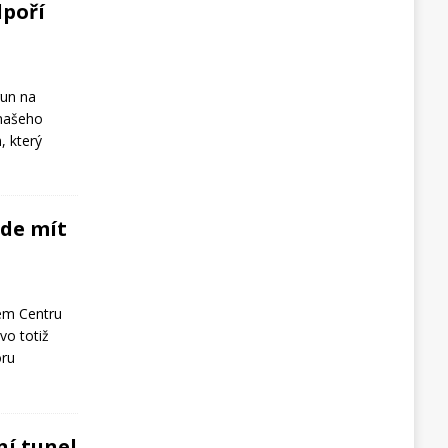
dpoří
run na
 našeho
, který
ude mít
kém Centru
tvo totiž
oru
ní tunel