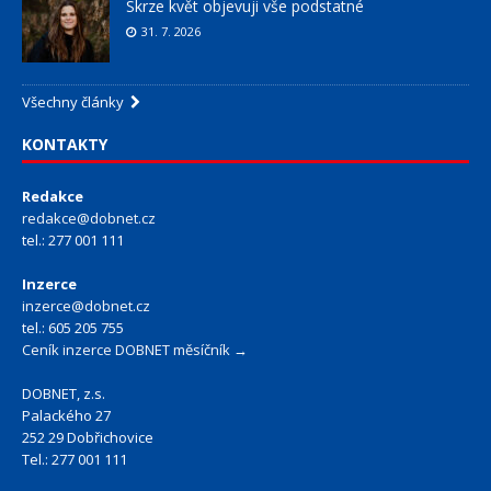
Skrze květ objevuji vše podstatné
31. 7. 2026
Všechny články
KONTAKTY
Redakce
redakce@dobnet.cz
tel.: 277 001 111
Inzerce
inzerce@dobnet.cz
tel.: 605 205 755
Ceník inzerce DOBNET měsíčník →
DOBNET, z.s.
Palackého 27
252 29 Dobřichovice
Tel.: 277 001 111