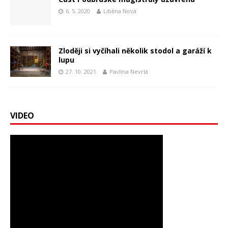
6. 5. 2020
Liběna Nová
Zloději si vyčíhali několik stodol a garáží k
lupu
27. 10. 2021
Pavlína Nevrlá
VIDEO