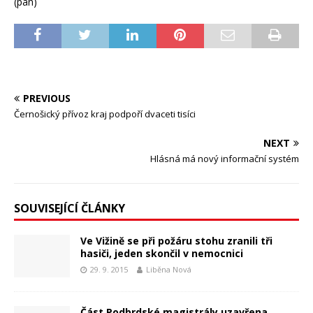
(pan)
PREVIOUS
Černošický přívoz kraj podpoří dvaceti tisíci
NEXT
Hlásná má nový informační systém
SOUVISEJÍCÍ ČLÁNKY
Ve Vižině se při požáru stohu zranili tři
hasiči, jeden skončil v nemocnici
29. 9. 2015
Liběna Nová
Část Podbrdské magistrály uzavřena