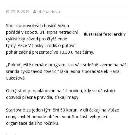
27. 8. 2019
Liběna Nová
Sbor dobrovolných hasičů Vižina
pořádá v sobotu 31. srpna netradiční
Ilustrační foto: archiv
cyklistický závod pro čtyřčlenné
týmy. Akce Vižinský Trotlík o putovní
pohár začíná prezentací ve 13.30 u hasičárny.
„Pokud ještě nemáte program, tak vás srdečně zveme na náš
sranda cyklozávod čtveřic,“ láká jedna z pořadatelek Hana
Lukešová.
Ostrý start je naplánován na 14 hodinu, kdy se účastníci
dozvědí přesná pravidla, získají mapy.
Startovné za jeden tým činí 50 korun. V cíli čekají na vítěze
ceny, chybět nebude občerstvení. Součástí výhry je i
organizace dalšího ročníku.