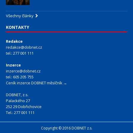
Všechny články
KONTAKTY
Redakce
redakce@dobnet.cz
tel.: 277 001 111
Inzerce
inzerce@dobnet.cz
tel.: 605 205 755
Ceník inzerce DOBNET měsíčník →
DOBNET, z.s.
Palackého 27
252 29 Dobřichovice
Tel.: 277 001 111
Copyright © 2016 DOBNET z.s.