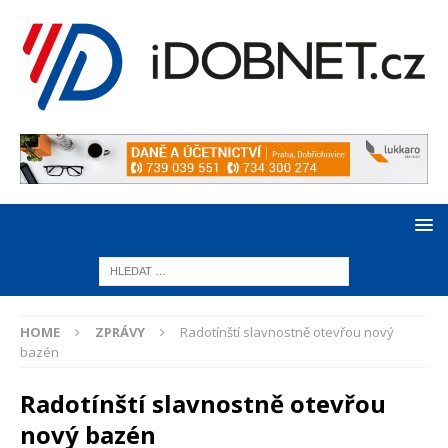
HOME
ZPRÁVY
Radotínští slavnostně otevřou nový
bazén
Radotínští slavnostně otevřou
nový bazén