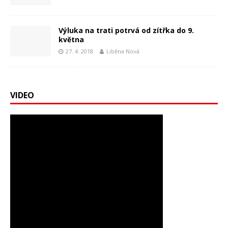
Výluka na trati potrvá od zítřka do 9.
května
27. 4. 2018
Liběna Nová
VIDEO