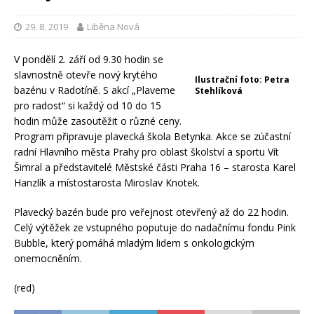
29. 8. 2019
Liběna Nová
V pondělí 2. září od 9.30 hodin se
slavnostně otevře nový krytého
Ilustrační foto: Petra
bazénu v Radotíně. S akcí „Plaveme
Stehlíková
pro radost“ si každý od 10 do 15
hodin může zasoutěžit o různé ceny.
Program připravuje plavecká škola Betynka.
Akce se zúčastní
radní Hlavního města Prahy pro oblast školství a sportu Vít
Šimral a představitelé Městské části Praha 16 – starosta Karel
Hanzlík a místostarosta Miroslav Knotek.
Plavecký bazén bude pro veřejnost otevřený až do 22 hodin.
Celý výtěžek ze vstupného poputuje do nadačnímu fondu Pink
Bubble, který pomáhá mladým lidem s onkologickým
onemocněním.
(red)