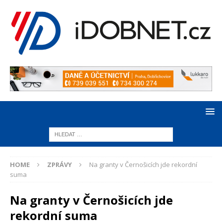
HOME
ZPRÁVY
Na granty v Černošicích jde rekordní
suma
Na granty v Černošicích jde
rekordní suma