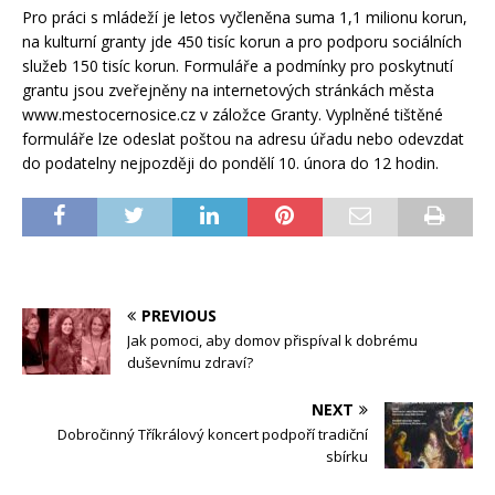
Pro práci s mládeží je letos vyčleněna suma 1,1 milionu korun,
na kulturní granty jde 450 tisíc korun a pro podporu sociálních
služeb 150 tisíc korun. Formuláře a podmínky pro poskytnutí
grantu jsou zveřejněny na internetových stránkách města
www.mestocernosice.cz v záložce Granty. Vyplněné tištěné
formuláře lze odeslat poštou na adresu úřadu nebo odevzdat
do podatelny nejpozději do pondělí 10. února do 12 hodin.
PREVIOUS
Jak pomoci, aby domov přispíval k dobrému
duševnímu zdraví?
NEXT
Dobročinný Tříkrálový koncert podpoří tradiční
sbírku