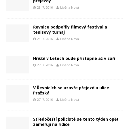
přejezdy
28. 7. 2016
Liběna Nová
Řevnice podpořily filmový festival a
tenisový turnaj
28. 7. 2016
Liběna Nová
Hřiště v Letech bude přístupné až v září
27. 7. 2016
Liběna Nová
V Řevnicích se uzavře přejezd a ulice
Pražská
27. 7. 2016
Liběna Nová
Středočeští policisté se tento týden opět
zaměřují na řidiče