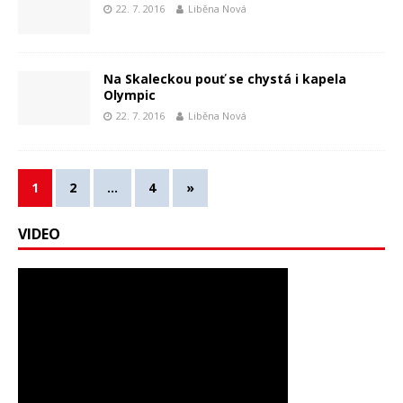
22. 7. 2016
Liběna Nová
Na Skaleckou pouť se chystá i kapela
Olympic
22. 7. 2016
Liběna Nová
1
2
…
4
»
VIDEO