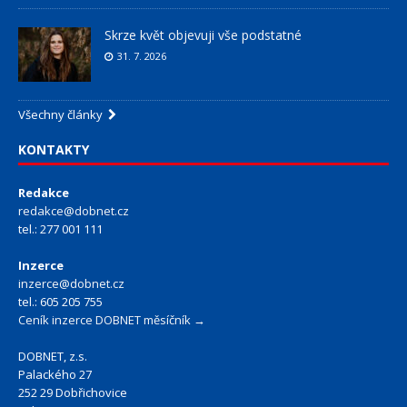
Skrze květ objevuji vše podstatné
31. 7. 2026
Všechny články
KONTAKTY
Redakce
redakce@dobnet.cz
tel.: 277 001 111
Inzerce
inzerce@dobnet.cz
tel.: 605 205 755
Ceník inzerce DOBNET měsíčník →
DOBNET, z.s.
Palackého 27
252 29 Dobřichovice