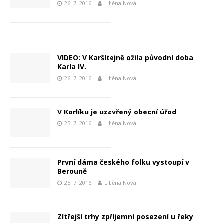
26. 7. 2016
Liběna Nová
VIDEO: V Karšltejně ožila původní doba
Karla IV.
26. 7. 2016
Liběna Nová
V Karlíku je uzavřený obecní úřad
25. 7. 2016
Liběna Nová
První dáma českého folku vystoupí v
Berouně
25. 7. 2016
Liběna Nová
Zítřejší trhy zpříjemní posezení u řeky