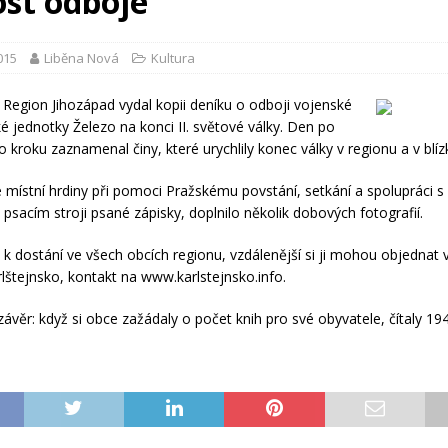
ost odboje
2015
Liběna Nová
Kultura
 Region Jihozápad vydal kopii deníku o odboji vojenské
é jednotky Železo na konci II. světové války. Den po
o kroku zaznamenal činy, které urychlily konec války v regionu a v blí
é místní hrdiny při pomoci Pražskému povstání, setkání a spolupráci s 
 psacím stroji psané zápisky, doplnilo několik dobových fotografií.
e k dostání ve všech obcích regionu, vzdálenější si ji mohou objednat 
lštejnsko, kontakt na www.karlstejnsko.info.
závěr: když si obce zažádaly o počet knih pro své obyvatele, čítaly 19