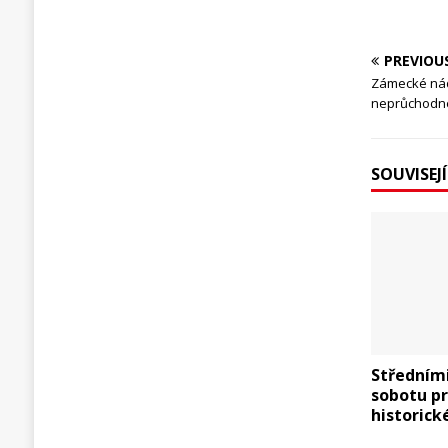
PREVIOU
Zámecké nádv
neprůchodné
SOUVISEJ
Středním
sobotu p
historick