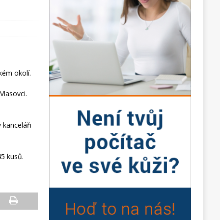
zkém okolí.
Vlasovci.
v kanceláři
45 kusů.