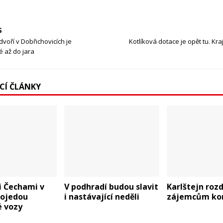
S
oří v Dobřichovicích je
Kotlíková dotace je opět tu. Kra
 až do jara
ÍCÍ ČLÁNKY
i Čechami v
V podhradí budou slavit
Karlštejn roz
rojedou
i nastávající neděli
zájemcům ko
é vozy