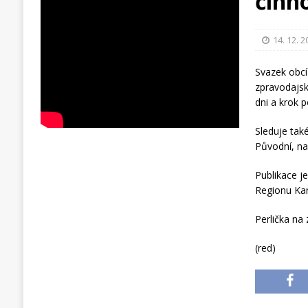
činn
14. 12. 
Svazek obcí
zpravodajsk
dni a krok p
Sleduje tak
Původní, na
Publikace j
Regionu Kar
Perlička na 
(red)