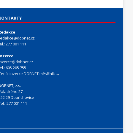
KONTAKTY
Redakce
redakce@dobnet.cz
tel.: 277 001 111
Inzerce
inzerce@dobnet.cz
tel.: 605 205 755
Ceník inzerce DOBNET měsíčník →
DOBNET, z.s.
Palackého 27
252 29 Dobřichovice
Tel.: 277 001 111