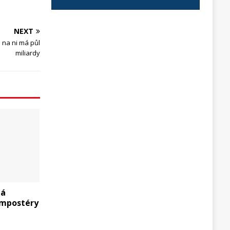
NEXT
j na ni má půl
miliardy
dá
mpostéry