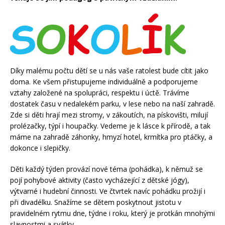
Díky malému počtu dětí se u nás vaše ratolest bude cítit jako
doma. Ke všem přistupujeme individuálně a podporujeme
vztahy založené na spolupráci, respektu i úctě. Trávíme
dostatek času v nedalekém parku, v lese nebo na naší zahradě.
Zde si děti hrají mezi stromy, v zákoutích, na pískovišti, milují
prolézačky, týpí i houpačky. Vedeme je k lásce k přírodě, a tak
máme na zahradě záhonky, hmyzí hotel, krmítka pro ptáčky, a
dokonce i slepičky.
Děti každý týden provází nové téma (pohádka), k němuž se
pojí pohybové aktivity
(často vycházející z dětské jógy),
výtvarné i hudební činnosti. Ve čtvrtek navíc pohádku prožijí i
při divadélku. Snažíme se dětem poskytnout jistotu v
pravidelném rytmu dne, týdne i roku, který je protkán mnohými
slavnostmi a svátky.