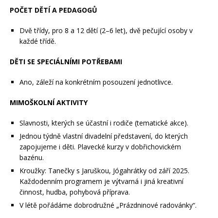
POČET DĚTÍ A PEDAGOGŮ
Dvě třídy, pro 8 a 12 dětí (2–6 let), dvě pečující osoby v
každé třídě.
DĚTI SE SPECIÁLNÍMI POTŘEBAMI
Ano, záleží na konkrétním posouzení jednotlivce.
MIMOŠKOLNÍ AKTIVITY
Slavnosti, kterých se účastní i rodiče (tematické akce).
Jednou týdně vlastní divadelní představení, do kterých
zapojujeme i děti. Plavecké kurzy v dobřichovickém
bazénu.
Kroužky: Tanečky s Jaruškou, Jógahrátky od září 2025.
Každodenním programem je výtvarná i jiná kreativní
činnost, hudba, pohybová příprava.
V létě pořádáme dobrodružné „Prázdninové radovánky“.