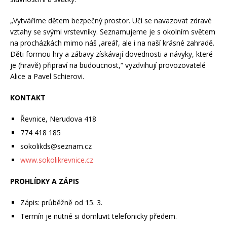
„Vytváříme dětem bezpečný prostor. Učí se navazovat zdravé
vztahy se svými vrstevníky.
Seznamujeme je s okolním světem
na procházkách mimo náš ,areál‘, ale i na naší
krásné zahradě.
Děti formou hry a zábavy získávají dovednosti a návyky, které
je
(hravě) připraví na budoucnost,“ vyzdvihují provozovatelé
Alice a Pavel Schierovi.
KONTAKT
Řevnice, Nerudova 418
774 418 185
sokolikds@seznam.cz
www.sokolikrevnice.cz
PROHLÍDKY A ZÁPIS
Zápis: průběžně od 15. 3.
Termín je nutné si domluvit telefonicky předem.