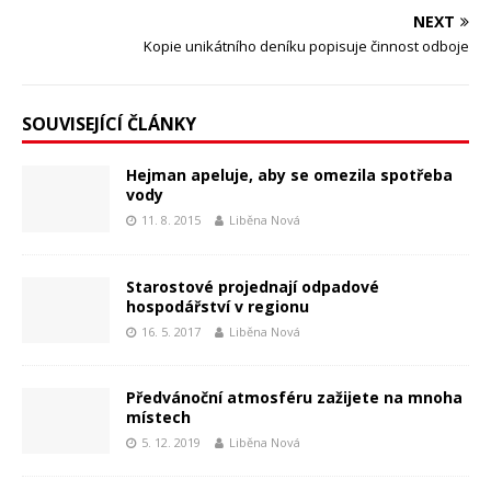
NEXT
Kopie unikátního deníku popisuje činnost odboje
SOUVISEJÍCÍ ČLÁNKY
Hejman apeluje, aby se omezila spotřeba
vody
11. 8. 2015
Liběna Nová
Starostové projednají odpadové
hospodářství v regionu
16. 5. 2017
Liběna Nová
Předvánoční atmosféru zažijete na mnoha
místech
5. 12. 2019
Liběna Nová