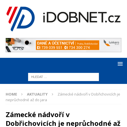
HOME
AKTUALITY
Zámecké nádvoří v Dobřichovicích je
neprůchodné až do jara
Zámecké nádvoří v
Dobřichovicích je neprůchodné až