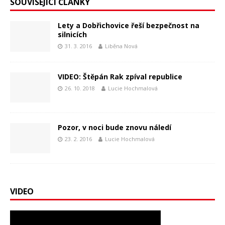
SOUVISEJÍCÍ ČLÁNKY
Lety a Dobřichovice řeší bezpečnost na
silnicích
31. 3. 2016
Liběna Nová
VIDEO: Štěpán Rak zpíval republice
26. 10. 2018
Lucie Hochmalová
Pozor, v noci bude znovu náledí
23. 2. 2016
Lucie Hochmalová
VIDEO