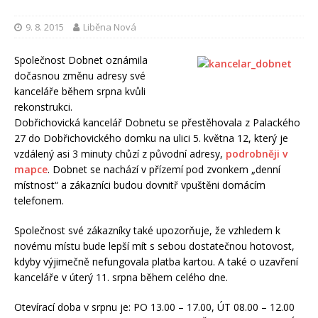
9. 8. 2015
Liběna Nová
Společnost Dobnet oznámila
dočasnou změnu adresy své
kanceláře během srpna kvůli
rekonstrukci.
Dobřichovická kancelář Dobnetu se přestěhovala z Palackého
27 do Dobřichovického domku na ulici 5. května 12, který je
vzdálený asi 3 minuty chůzí z původní adresy,
podrobněji v
mapce
. Dobnet se nachází v přízemí pod zvonkem „denní
místnost“ a zákazníci budou dovnitř vpuštěni domácím
telefonem.
Společnost své zákazníky také upozorňuje, že vzhledem k
novému místu bude lepší mít s sebou dostatečnou hotovost,
kdyby výjimečně nefungovala platba kartou. A také o uzavření
kanceláře v úterý 11. srpna během celého dne.
Otevírací doba v srpnu je: PO 13.00 – 17.00, ÚT 08.00 – 12.00