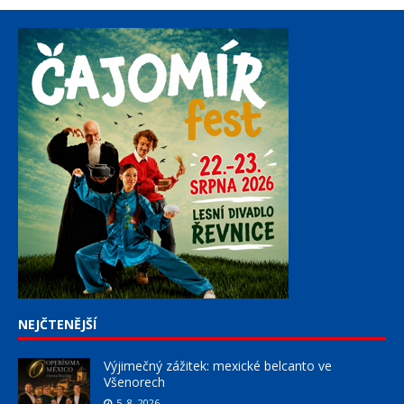
NEJČTENĚJŠÍ
Výjimečný zážitek: mexické belcanto ve
Všenorech
5. 8. 2026