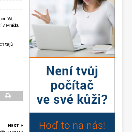
ariáši,
í v Mníšku
ch tajů
NEXT