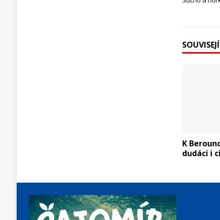
Sucho a hork
SOUVISEJ
K Berounc
dudáci i 