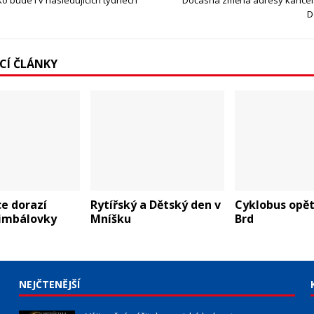
o bude i v následujících týdnech
Dočasná změna adresy kancel
D
ÍCÍ ČLÁNKY
e dorazí
Rytířský a Dětský den v
Cyklobus opět
cimbálovky
Mníšku
Brd
NEJČTENĚJŠÍ