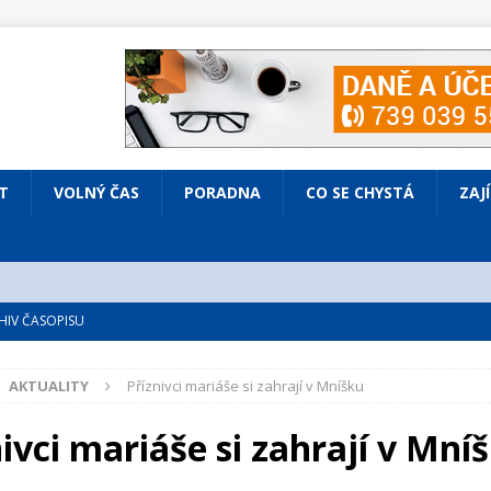
T
VOLNÝ ČAS
PORADNA
CO SE CHYSTÁ
ZAJ
IV ČASOPISU
é
ZAJÍMAVÍ LIDÉ
AKTUALITY
Příznivci mariáše si zahrají v Mníšku
VOLNÝ ČAS
bsazená Prodaná nevěsta
KULTURA
ivci mariáše si zahrají v Mní
nto ve Všenorech
KULTURA