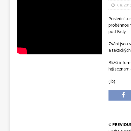
7. 8. 201
Poslední tu
proběhnou v
pod Brdy.
Zváni jsou v
a taktických
Bližší info
h@seznam.c
(lib)
PREVIOU