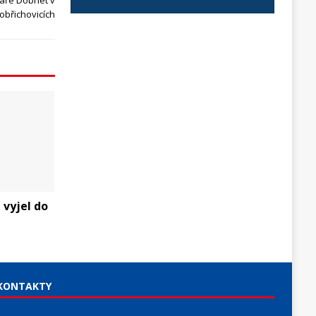
áře Dobnet v
obřichovicích
 vyjel do
KONTAKTY