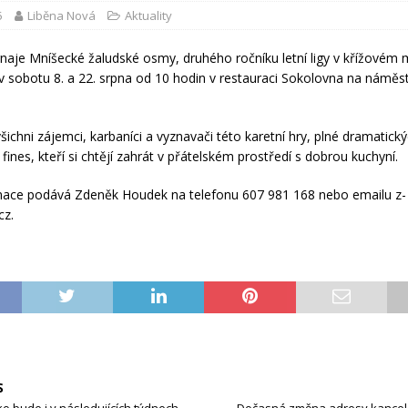
5
Liběna Nová
Aktuality
rnaje Mníšecké žaludské osmy, druhého ročníku letní ligy v křížovém m
 sobotu 8. a 22. srpna od 10 hodin v restauraci Sokolovna na náměst
šichni zájemci, karbaníci a vyznavači této karetní hry, plné dramatický
 fines, kteří si chtějí zahrát v přátelském prostředí s dobrou kuchyní.
rmace podává Zdeněk Houdek na telefonu 607 981 168 nebo emailu z-
z.
S