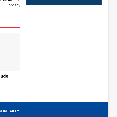
občany
bude
KONTAKTY