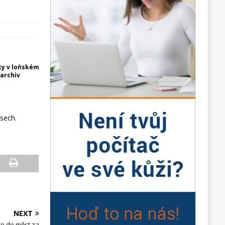
ky v loňském
 archiv
sech.
NEXT
e do měst za