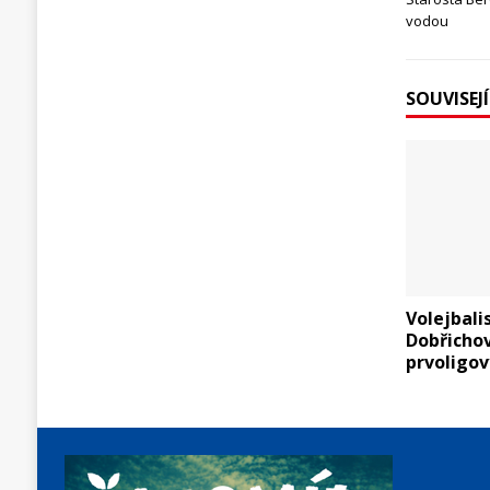
vodou
SOUVISEJ
Volejbali
Dobřichov
prvoligov