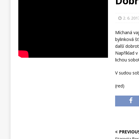
Dobř
2. 6. 201
Míchaná vají
bylinková šť
další dobrot
Například v
lichou sobot
V sudou sob
(red)
PREVIOU
Starosta Ber