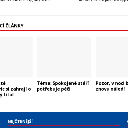
ÍCÍ ČLÁNKY
sté
Téma: Spokojené stáří
Pozor, v noci 
ic si zahrají o
potřebuje péči
znovu náledí
ý titul
NEJČTENĚJŠÍ