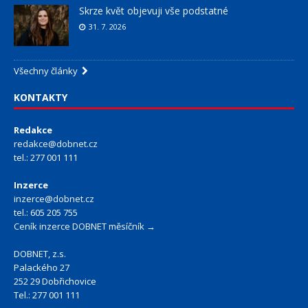
Skrze květ objevuji vše podstatné
31. 7. 2026
Všechny články
KONTAKTY
Redakce
redakce@dobnet.cz
tel.: 277 001 111
Inzerce
inzerce@dobnet.cz
tel.: 605 205 755
Ceník inzerce DOBNET měsíčník →
DOBNET, z.s.
Palackého 27
252 29 Dobřichovice
Tel.: 277 001 111