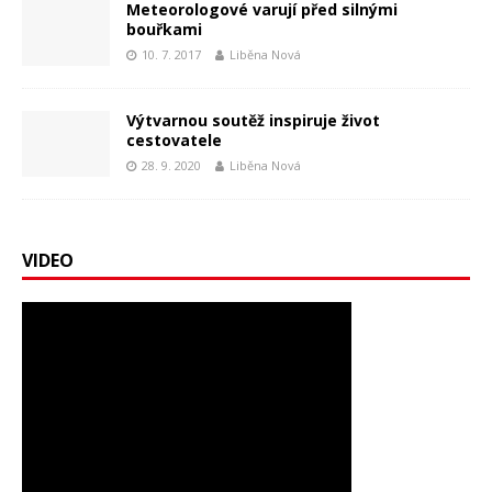
Meteorologové varují před silnými
bouřkami
10. 7. 2017
Liběna Nová
Výtvarnou soutěž inspiruje život
cestovatele
28. 9. 2020
Liběna Nová
VIDEO