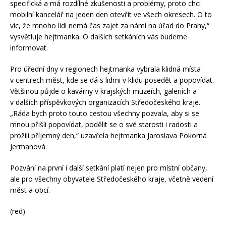
specifická a má rozdílné zkušenosti a problémy, proto chci
mobilní kancelář na jeden den otevřít ve všech okresech. O to
víc, že mnoho lidí nemá čas zajet za námi na úřad do Prahy,“
vysvětluje hejtmanka. O dalších setkáních vás budeme
informovat.
Pro úřední dny v regionech hejtmanka vybrala klidná místa
v centrech měst, kde se dá s lidmi v klidu posedět a popovídat.
Většinou půjde o kavárny v krajských muzeích, galeriích a
v dalších příspěvkových organizacích Středočeského kraje.
„Ráda bych proto touto cestou všechny pozvala, aby si se
mnou přišli popovídat, podělit se o své starosti i radosti a
prožili příjemný den,“ uzavřela hejtmanka Jaroslava Pokorná
Jermanová.
Pozvání na první i další setkání platí nejen pro místní občany,
ale pro všechny obyvatele Středočeského kraje, včetně vedení
měst a obcí.
(red)