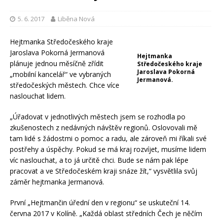
5. 6. 2017
Liběna Nová
Hejtmanka Středočeského kraje
Jaroslava Pokorná Jermanová
Hejtmanka
plánuje jednou měsíčně zřídit
Středočeského kraje
Jaroslava Pokorná
„mobilní kancelář“ ve vybraných
Jermanová.
středočeských městech. Chce více
naslouchat lidem.
„Úřadovat v jednotlivých městech jsem se rozhodla po
zkušenostech z nedávných návštěv regionů. Oslovovali mě
tam lidé s žádostmi o pomoc a radu, ale zároveň mi říkali své
postřehy a úspěchy. Pokud se má kraj rozvíjet, musíme lidem
víc naslouchat, a to já určitě chci. Bude se nám pak lépe
pracovat a ve Středočeském kraji snáze žít,“ vysvětlila svůj
záměr hejtmanka Jermanová.
První „Hejtmančin úřední den v regionu“ se uskuteční 14.
června 2017 v Kolíně. „Každá oblast středních Čech je něčím