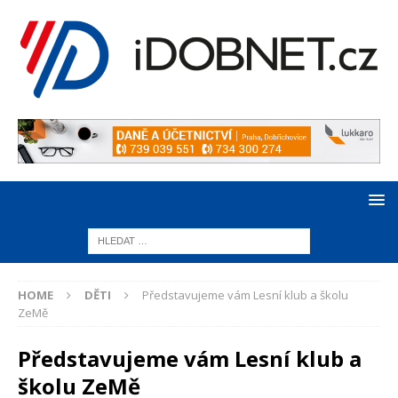
HOME
DĚTI
Představujeme vám Lesní klub a školu
ZeMě
Představujeme vám Lesní klub a
školu ZeMě