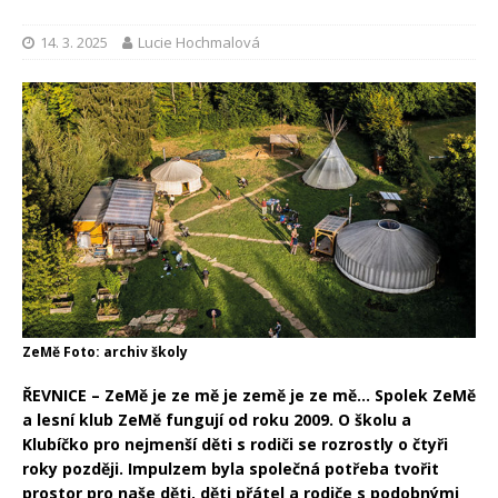
14. 3. 2025
Lucie Hochmalová
ZeMě Foto: archiv školy
ŘEVNICE –
ZeMě je ze mě je země je ze mě…
Spolek ZeMě
a lesní klub ZeMě fungují od roku 2009. O školu a
Klubíčko pro nejmenší děti s rodiči se rozrostly o čtyři
roky později. Impulzem byla společná potřeba tvořit
prostor pro naše děti, děti přátel a rodiče s podobnými