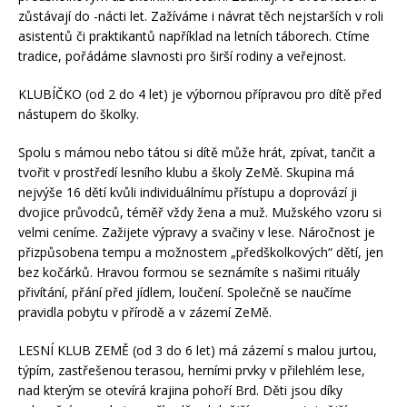
zůstávají do -nácti let. Zažíváme i návrat těch nejstarších v roli
asistentů či praktikantů například na letních táborech. Ctíme
tradice, pořádáme slavnosti pro širší rodiny a veřejnost.
KLUBÍČKO (od 2 do 4 let) je výbornou přípravou pro dítě před
nástupem do školky.
Spolu s mámou nebo tátou si dítě může hrát, zpívat, tančit a
tvořit v prostředí lesního klubu a školy ZeMě. Skupina má
nejvýše 16 dětí kvůli individuálnímu přístupu a doprovází ji
dvojice průvodců, téměř vždy žena a muž. Mužského vzoru si
velmi ceníme. Zažijete výpravy a svačiny v lese. Náročnost je
přizpůsobena tempu a možnostem „předškolkových“ dětí, jen
bez kočárků. Hravou formou se seznámíte s našimi rituály
přivítání, přání před jídlem, loučení. Společně se naučíme
pravidla pobytu v přírodě a v zázemí ZeMě.
LESNÍ KLUB ZEMĚ (od 3 do 6 let) má zázemí s malou jurtou,
týpím, zastřešenou terasou, herními prvky v přilehlém lese,
nad kterým se otevírá krajina pohoří Brd. Děti jsou díky