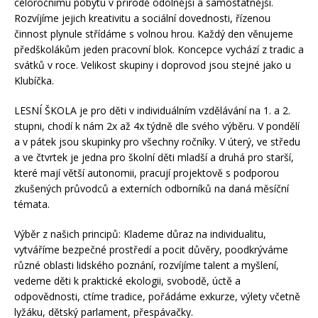
celoročnímu pobytu v přírodě odolnější a samostatnější.
Rozvíjíme jejich kreativitu a sociální dovednosti, řízenou
činnost plynule střídáme s volnou hrou. Každý den věnujeme
předškolákům jeden pracovní blok. Koncepce vychází z tradic a
svátků v roce. Velikost skupiny i doprovod jsou stejné jako u
Klubíčka.
LESNÍ ŠKOLA je pro děti v individuálním vzdělávání na 1. a 2.
stupni, chodí k nám 2x až 4x týdně dle svého výběru. V pondělí
a v pátek jsou skupinky pro všechny ročníky. V úterý, ve středu
a ve čtvrtek je jedna pro školní děti mladší a druhá pro starší,
které mají větší autonomii, pracují projektově s podporou
zkušených průvodců a externích odborníků na daná měsíční
témata.
Výběr z našich principů: Klademe důraz na individualitu,
vytváříme bezpečné prostředí a pocit důvěry, poodkrýváme
různé oblasti lidského poznání, rozvíjíme talent a myšlení,
vedeme děti k praktické ekologii, svobodě, úctě a
odpovědnosti, ctíme tradice, pořádáme exkurze, výlety včetně
lyžáku, dětský parlament, přespávačky.