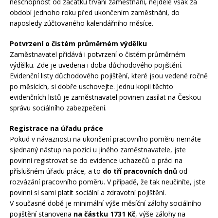
neschopnost od začátku trvání zaměstnání, nejdéle však za
období jednoho roku před ukončením zaměstnání, do
naposledy zúčtovaného kalendářního měsíce.
Potvrzení o čistém průměrném výdělku
Zaměstnavatel přidává i potvrzení o čistém průměrném
výdělku. Zde je uvedena i doba důchodového pojištění.
Evidenční listy důchodového pojištění, které jsou vedené ročně
po měsících, si dobře uschovejte. Jednu kopii těchto
evidenčních listů je zaměstnavatel povinen zasílat na Českou
správu sociálního zabezpečení.
Registrace na úřadu práce
Pokud v návaznosti na ukončení pracovního poměru nemáte
sjednaný nástup na pozici u jiného zaměstnavatele, jste
povinni registrovat se do evidence uchazečů o práci na
příslušném úřadu práce, a to
do tří pracovních dnů
od
rozvázání pracovního poměru. V případě, že tak neučiníte, jste
povinni si sami platit sociální a zdravotní pojištění.
V současné době je minimální výše měsíční zálohy sociálního
pojištění stanovena
na částku 1731 Kč
, výše zálohy na