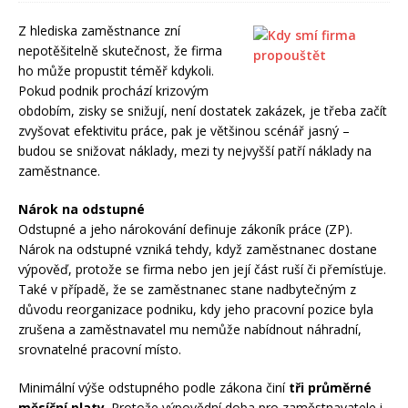
Z hlediska zaměstnance zní
nepotěšitelně skutečnost, že firma
ho může propustit téměř kdykoli.
Pokud podnik prochází krizovým
obdobím, zisky se snižují, není dostatek zakázek, je třeba začít
zvyšovat efektivitu práce, pak je většinou scénář jasný –
budou se snižovat náklady, mezi ty nejvyšší patří náklady na
zaměstnance.
Nárok na odstupné
Odstupné a jeho nárokování definuje zákoník práce (ZP).
Nárok na odstupné vzniká tehdy, když zaměstnanec dostane
výpověď, protože se firma nebo jen její část ruší či přemísťuje.
Také v případě, že se zaměstnanec stane nadbytečným z
důvodu reorganizace podniku, kdy jeho pracovní pozice byla
zrušena a zaměstnavatel mu nemůže nabídnout náhradní,
srovnatelné pracovní místo.
Minimální výše odstupného podle zákona činí
tři průměrné
měsíční platy
. Protože výpovědní doba pro zaměstnavatele i