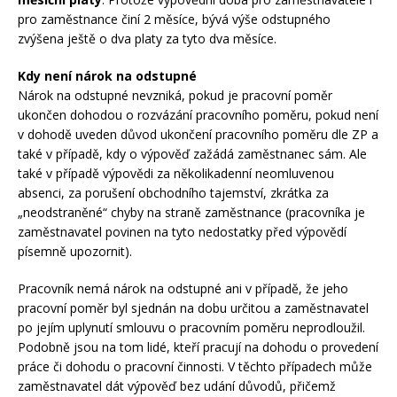
pro zaměstnance činí 2 měsíce, bývá výše odstupného
zvýšena ještě o dva platy za tyto dva měsíce.
Kdy není nárok na odstupné
Nárok na odstupné nevzniká, pokud je pracovní poměr
ukončen dohodou o rozvázání pracovního poměru, pokud není
v dohodě uveden důvod ukončení pracovního poměru dle ZP a
také v případě, kdy o výpověď zažádá zaměstnanec sám. Ale
také v případě výpovědi za několikadenní neomluvenou
absenci, za porušení obchodního tajemství, zkrátka za
„neodstraněné“ chyby na straně zaměstnance (pracovníka je
zaměstnavatel povinen na tyto nedostatky před výpovědí
písemně upozornit).
Pracovník nemá nárok na odstupné ani v případě, že jeho
pracovní poměr byl sjednán na dobu určitou a zaměstnavatel
po jejím uplynutí smlouvu o pracovním poměru neprodloužil.
Podobně jsou na tom lidé, kteří pracují na dohodu o provedení
práce či dohodu o pracovní činnosti. V těchto případech může
zaměstnavatel dát výpověď bez udání důvodů, přičemž