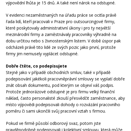
výpovědní lhůta je 15 dnů. A také není nárok na odstupné.
V evidenci nezaměstnaných na úřadu práce se ocitla právě
řada lidí, kteří pracovali v Praze pro outsourcingové firmy,
které poskytovaly administrativní úkony i pro ty největší
mezinárodní firmy a zaměstnávaly pracovníky výhradně na
dobu určitou nebo s živnostenským listem. V době úspor pak
odcházeli právě tito lidé ze svých pozic jako první, protože
firmy jim nemusely vyplácet odstupné.
Dobře čtěte, co podepisujete
Stejně jako v případě obchodních smluv, také v případě
podepisování jakékoli pracovněprávní smlouvy se vyplatí dobře
znát obsah dokumentu, pod kterým se objeví váš podpis.
Protože jednorázové odstupné je pro firmu velký finanční
náklad, často personalisté zkouší přesvědčit zaměstnance, aby
místo výpovědi podepisovali dohody o rozvázání pracovního
poměru či sami ukončili svůj pracovní vztah s firmou.
Pokud ve firmě působí odborový svaz, potom jste
pravděpodobně podepisovali i kolektivní smlouvu, která může