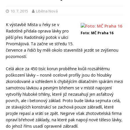
10. 7. 2015
Liběna Nová
K výstavbě Místa u řeky se v
Radotíně přidala oprava lávky pro
Foto: MČ Praha 16
pěší přes Radotínský potok v ulici
Prvomájová. Ta začne ve středu 15.
července a řidiči by měli okolo staveniště jezdit se zvýšenou
pozorností.
Celá akce za 450 tisíc korun proběhne kvůli rozsáhlému
poškození lávky – nosné ocelové profily jsou do hloubky
zkorodované a vzhledem k chybějícím dilatačním spárám mezi
samotnou lávkou a pevným břehem se v místě napojení
vytvořily hluboké trhliny, které již nezasahují jen asfaltový
povrch, ale i betonový základ. Proto bude lávka sejmuta celá,
ze stávajících konstrukcí se zachová pouze zábradlí, které
projde repasí a vrátí se zpět. Nejprve však zhotovitelská firma
opraví břehové základy, na které pak napojí nové těleso lávky,
do jehož říms usadí opravené zábradlí.