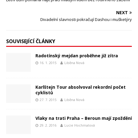
NEXT
Divadelní slavnosti pokračují Dashou i mušketýry
SOUVISEJÍCÍ ČLÁNKY
Radotínský mejdan proběhne již zítra
16. 1. 2015
Liběna Nová
Karlštejn Tour absolvoval rekordní počet
cyklistů
27. 7. 2015
Liběna Nová
Vlaky na trati Praha – Beroun mají zpoždění
29. 2. 2016
Lucie Hochmalová