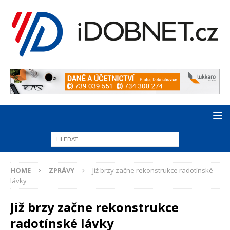
HOME
ZPRÁVY
Již brzy začne rekonstrukce radotínské
lávky
Již brzy začne rekonstrukce
radotínské lávky