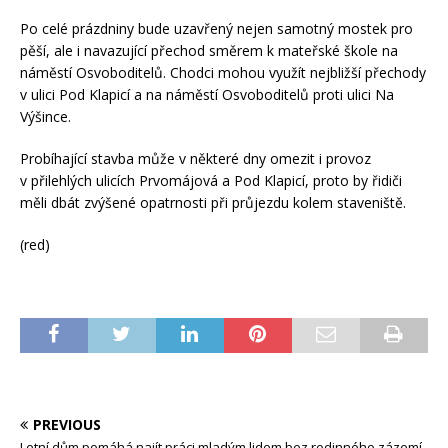
Po celé prázdniny bude uzavřený nejen samotný mostek pro
pěší, ale i navazující přechod směrem k mateřské škole na
náměstí Osvoboditelů. Chodci mohou využít nejbližší přechody
v ulici Pod Klapicí a na náměstí Osvoboditelů proti ulici Na
Výšince.
Probíhající stavba může v některé dny omezit i provoz
v přilehlých ulicích Prvomájová a Pod Klapicí, proto by řidiči
měli dbát zvýšené opatrnosti při průjezdu kolem staveniště.
(red)
PREVIOUS
Letní dům pomáhá najít práci mladým lidem bez rodinného zázemí