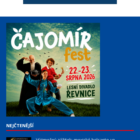
NEJČTENĚJŠÍ
Výjimečný zážitek: mexické belcanto ve