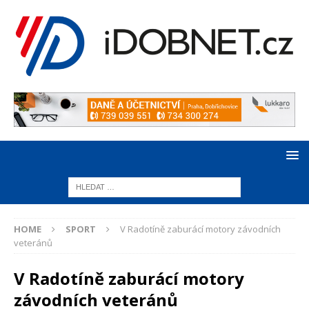
HOME
SPORT
V Radotíně zaburácí motory závodních
veteránů
V Radotíně zaburácí motory
závodních veteránů