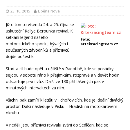
23. 10. 2015
Liběna Nová
Již o tomto víkendu 24. a 25. října se
uskuteční Rallye Berounka revival. K
setkání legend našeho
Foto:
motoristického sportu, bývalých i
Krtekracingteam.cz
současných závodníků a příznivců
dojde pošesté.
Start a cíl bude opět u učiliště v Radotíně, kde se posádky
sejdou v sobotu ráno k přejímkám, rozpravě a v devět hodin
odstartuje první vůz. Další ze 130 přihlášených pak v
minutových intervaltech za ním.
Všichni pak zamíří k letišti v Tchořovicích, kde je ideální divácký
prostor. Další následuje v Písku – Hradišti na motokárovém
okruhu.
V neděli jsou příznivci revivalu zváni do Sedlčan, kde se