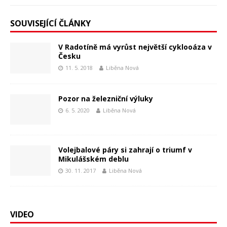
SOUVISEJÍCÍ ČLÁNKY
V Radotíně má vyrůst největší cyklooáza v
Česku
11. 5. 2018
Liběna Nová
Pozor na železniční výluky
6. 5. 2020
Liběna Nová
Volejbalové páry si zahrají o triumf v
Mikulášském deblu
30. 11. 2017
Liběna Nová
VIDEO