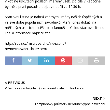
v kotlině uskuteční poslední měřený úsek. Do cíle v Radotíně
by měla první posádka dojet v neděli ve 12:30 h.
Startovní listina je nabitá známými jmény našich úspěšných a
ve své době populárních závodníků, kteří i dnes dokáží na
měřených úsecích potěšit oko fanouška. Celou startovní listinu
i další informace najdete zde.
http://edda.cz/mscrdovrchu/index.php?
m=novinky/detail&id=2850
PREVIOUS
V řevnické školní jídelně se nevařilo, ale obchodovalo
NEXT
Lampiónový průvod v Berouně vypne osvětlení