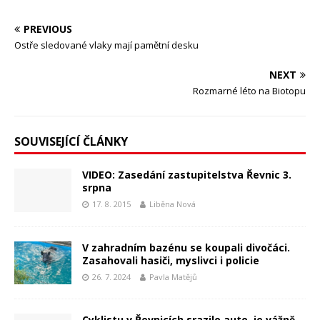
PREVIOUS
Ostře sledované vlaky mají pamětní desku
NEXT
Rozmarné léto na Biotopu
SOUVISEJÍCÍ ČLÁNKY
VIDEO: Zasedání zastupitelstva Řevnic 3.
srpna
17. 8. 2015
Liběna Nová
V zahradním bazénu se koupali divočáci.
Zasahovali hasiči, myslivci i policie
26. 7. 2024
Pavla Matějů
Cyklistu v Řevnicích srazilo auto, je vážně