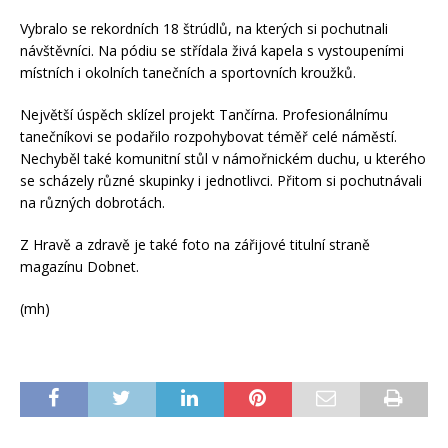
Vybralo se rekordních 18 štrúdlů, na kterých si pochutnali
návštěvníci. Na pódiu se střídala živá kapela s vystoupeními
místních i okolních tanečních a sportovních kroužků.
Největší úspěch sklízel projekt Tančírna. Profesionálnímu
tanečníkovi se podařilo rozpohybovat téměř celé náměstí.
Nechyběl také komunitní stůl v námořnickém duchu, u kterého
se scházely různé skupinky i jednotlivci. Přitom si pochutnávali
na různých dobrotách.
Z Hravě a zdravě je také foto na zářijové titulní straně
magazínu Dobnet.
(mh)