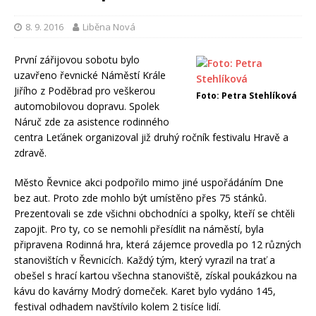
8. 9. 2016
Liběna Nová
První zářijovou sobotu bylo
uzavřeno řevnické Náměstí Krále
Jiřího z Poděbrad pro veškerou
Foto: Petra Stehlíková
automobilovou dopravu. Spolek
Náruč zde za asistence rodinného
centra Leťánek organizoval již druhý ročník festivalu Hravě a
zdravě.
Město Řevnice akci podpořilo mimo jiné uspořádáním Dne
bez aut. Proto zde mohlo být umístěno přes 75 stánků.
Prezentovali se zde všichni obchodníci a spolky, kteří se chtěli
zapojit. Pro ty, co se nemohli přesídlit na náměstí, byla
připravena Rodinná hra, která zájemce provedla po 12 různých
stanovištích v Řevnicích. Každý tým, který vyrazil na trať a
obešel s hrací kartou všechna stanoviště, získal poukázkou na
kávu do kavárny Modrý domeček. Karet bylo vydáno 145,
festival odhadem navštívilo kolem 2 tisíce lidí.