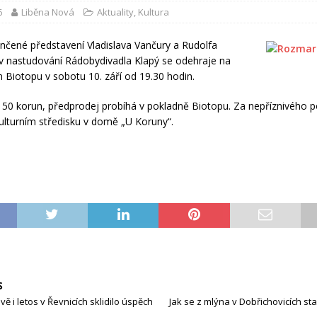
6
Liběna Nová
Aktuality
,
Kultura
čené představení Vladislava Vančury a Rudolfa
 nastudování Rádobydivadla Klapý se odehraje na
 Biotopu v sobotu 10. září od 19.30 hodin.
150 korun, předprodej probíhá v pokladně Biotopu. Za nepříznivého p
ulturním středisku v domě „U Koruny“.
S
ě i letos v Řevnicích sklidilo úspěch
Jak se z mlýna v Dobřichovicích sta