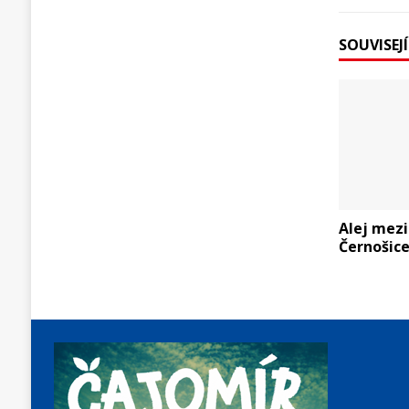
SOUVISEJ
Alej mez
Černošic