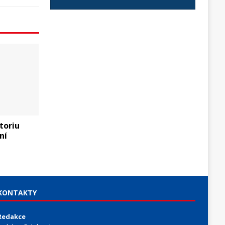
toriu
ní
KONTAKTY
Redakce