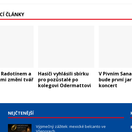
ÍCÍ ČLÁNKY
i Radotínem a
Hasiči vyhlásili sbírku
V Pivním Sana
emi změní tvář
pro pozůstalé po
bude první jar
kolegovi Odermattovi
koncert
NEJČTENĚJŠÍ
Výjimečný zážitek: mexické belcanto ve
Všenorech