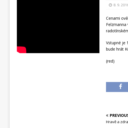
8. 9. 201
Cenami ověn
Felzmanna v
radotínském
Vstupné je 
bude hrát K
(red)
PREVIOU
Hravě a zdrav