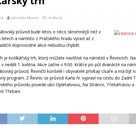
kářský trh
14
Jaroslav Mares
Kultura
álovský průvod bude letos o něco skromnější než v
 letech a namísto z Pražského hradu vyrazí až z
radiční doprovodné akce nebudou chybět.
ch je košíkářský trh, který můžete navštívit na náměstí v Řevnicích. Na
 v neděli 1. května. Akce začne v 9:00. Krátce po půl dvanácté na námě
lovský průvod. Řevničtí konšelé i obyvatelé přivítají císaře a má být n
vný program. Z Řevnic se průvod Karla IV. vypraví na cestu do Zadní 
vského průvodu povede ulicí Opletalovou, Na Stránce, Třebáňskou a
ní Třebani.