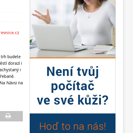
 trh budete
stí dorazí i
achystaný i
Třebaně.
 Na Návsi na