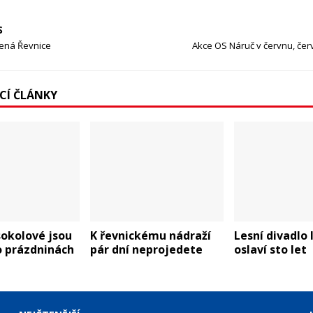
S
ená Řevnice
Akce OS Náruč v červnu, čer
ÍCÍ ČLÁNKY
sokolové jsou
K řevnickému nádraží
Lesní divadlo 
 o prázdninách
pár dní neprojedete
oslaví sto let