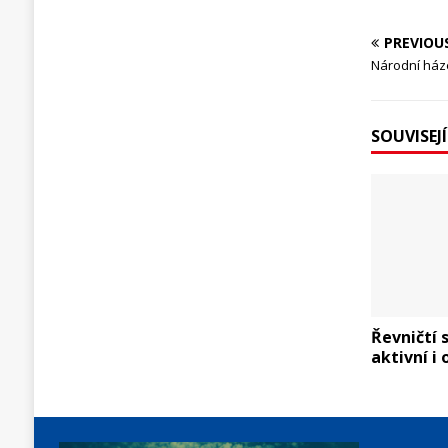
PREVIOU
Národní ház
SOUVISEJ
Řevničtí 
aktivní i