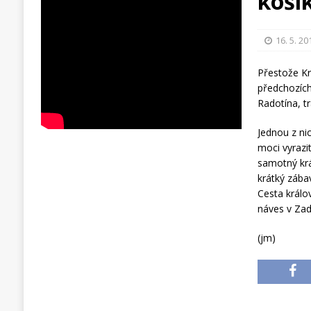
koší
16. 5. 20
Přestože Kr
předchozích
Radotína, t
Jednou z ni
moci vyrazit
samotný krá
krátký zába
Cesta králo
náves v Zad
(jm)