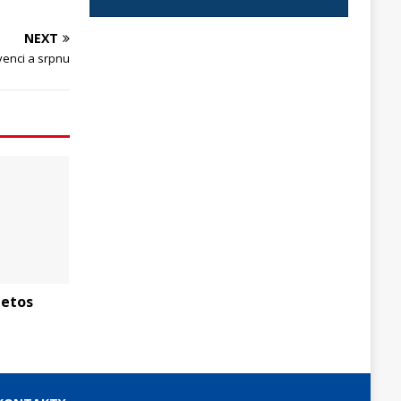
NEXT
venci a srpnu
letos