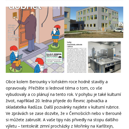
Obce kolem Berounky v loňském roce hodně stavěly a
opravovaly. Přečtěte si lednové téma o tom, co vše
vybudovaly a co plánují na tento rok. V pohybu je také kulturní
život, například 20. ledna přijede do Řevnic zpěvačka a
skladatelka Radůza. Další pozvánky najdete v kulturní rubrice.
Ve zprávách se zase dozvíte, že v Černošicích nebo v Berouně
si můžete zabruslit. A vaše tipy nás přivedly na stopu dalšího
výletu – tentokrát zimní procházky z Mořinky na Karlštejn,