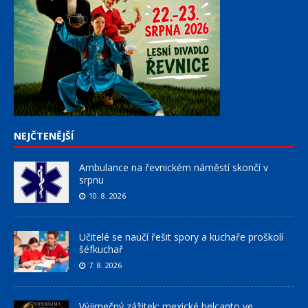
NEJČTENĚJŠÍ
Ambulance na řevnickém náměstí skončí v
srpnu
10. 8. 2026
Učitelé se naučí řešit spory a kuchaře proškolí
šéfkuchař
7. 8. 2026
Výjimečný zážitek: mexické belcanto ve