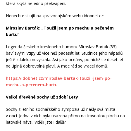
která skýtá nejedno překvapení.
Nenechte si ujít na zpravodajském webu idobnet.cz:
Miroslav Barták: „Toužil jsem po mechu a pečeném
buřtu“
Legenda českého kresleného humoru Miroslav Barták (83)
baví svými vtipy už více než padesát let. Studnice jeho nápadů
ještě zdaleka nevyschla. Asi jako oceány, po nichž se deset let
ne úplně dobrovolně plavil. A moc rád se vracel domů.
https://idobnet.cz/miroslav-bartak-touzil-jsem-po-
mechu-a-pecenem-burtu
Velké dřevěné sochy už zdobí Lety
Sochy z letního sochařského sympozia už našly svá místa
v obci. Jedna z nich byla usazena přímo na travnatou plochu na
letovské návsi. Viděli jste i další?