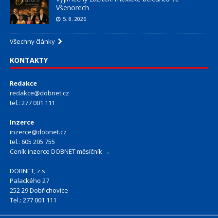
Všenorech
5. 8. 2026
Všechny články
KONTAKTY
Redakce
redakce@dobnet.cz
tel.: 277 001 111
Inzerce
inzerce@dobnet.cz
tel.: 605 205 755
Ceník inzerce DOBNET měsíčník →
DOBNET, z.s.
Palackého 27
252 29 Dobřichovice
Tel.: 277 001 111