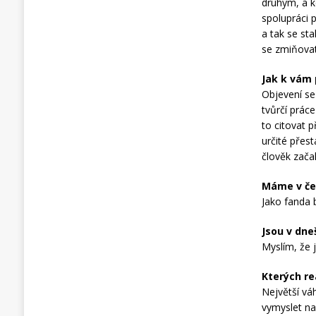
druhým, a k
spolupráci 
a tak se st
se zmiňovat
Jak k vám 
Objevení se
tvůrčí prác
to citovat 
určité přest
člověk začal
Máme v če
Jako fanda 
Jsou v dne
Myslím, že j
Kterých re
Největší vá
vymyslet na