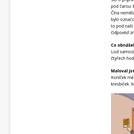
pod čarou: 
Čína neměla
bylo označo
to pod naší 
Odpověď zní:
Co obnášel
Loď samozře
čtyřech hod
Maloval js
Koníček mě 
kresbiček. 