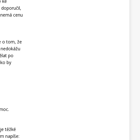
ě ke
 doporučil,
ni nemá cenu
e o tom, že
, nedokážu
ělat po
ako by
 moc.
 je těžké
ám napíše: