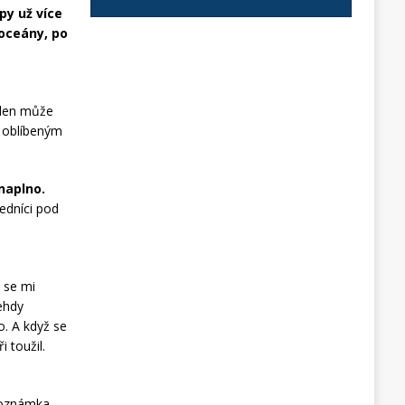
py už více
 oceány, po
eden může
m oblíbeným
 naplno.
ředníci pod
 se mi
tehdy
o. A když se
 toužil.
Poznámka