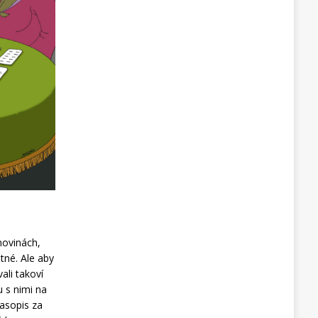
novinách,
tné. Ale aby
ali takoví
u s nimi na
asopis za