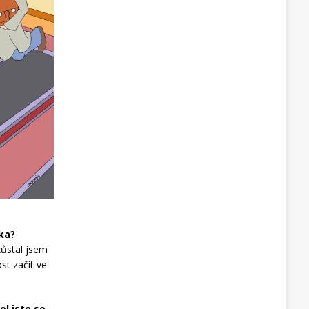
lka?
zůstal jsem
st začít ve
el jste se