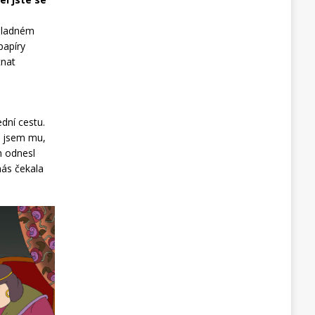
chladném
papíry
tnat
dní cestu.
kl jsem mu,
m odnesl
nás čekala