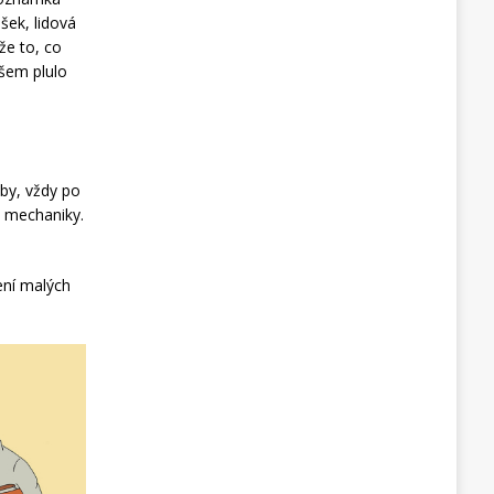
šek, lidová
že to, co
všem plulo
žby, vždy po
i mechaniky.
ení malých