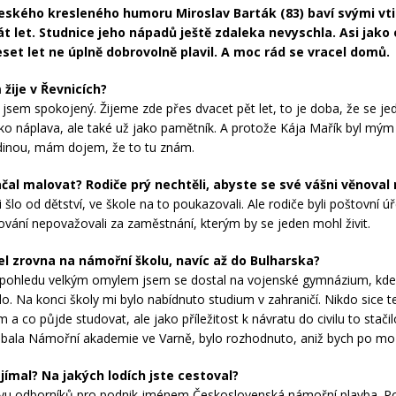
ského kresleného humoru Miroslav Barták (83) baví svými vti
t let. Studnice jeho nápadů ještě zdaleka nevyschla. Asi jako
eset let ne úplně dobrovolně plavil. A moc rád se vracel domů.
 žije v Řevnicích?
jsem spokojený. Žijeme zde přes dvacet pět let, to je doba, že se j
 jako náplava, ale také už jako pamětník. A protože Kája Mařík byl mý
dinou, mám dojem, že to tu znám.
ačal malovat?
Rodiče prý nechtěli, abyste se své vášni věnoval
šlo od dětství, ve škole na to poukazovali. Ale rodiče byli poštovní ú
ování nepovažovali za zaměstnání, kterým by se jeden mohl živit.
šel zrovna na námořní školu, navíc až do Bulharska?
 pohledu velkým omylem jsem se dostal na vojenské gymnázium, kde
ilo. Na konci školy mi bylo nabídnuto studium v zahraničí. Nikdo sice 
 a co půjde studovat, ale jako příležitost k návratu do civilu to stačil
ubala Námořní akademie ve Varně, bylo rozhodnuto, aniž bych po moři
jímal? Na jakých lodích jste cestoval?
ravu odborníků pro podnik jménem Československá námořní plavba. 