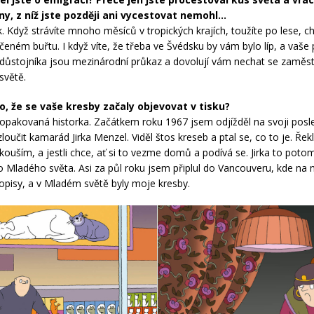
y, z níž jste později ani vycestovat nemohl…
. Když strávíte mnoho měsíců v tropických krajích, toužíte po lese, 
eném buřtu. I když víte, že třeba ve Švédsku by vám bylo líp, a vaše 
ůstojníka jsou mezinárodní průkaz a dovolují vám nechat se zaměs
světě.
lo, že se vaše kresby začaly objevovat v tisku?
pakovaná historka. Začátkem roku 1967 jsem odjížděl na svoji posle
zloučit kamarád Jirka Menzel. Viděl štos kreseb a ptal se, co to je. Ře
zkouším, a jestli chce, ať si to vezme domů a podívá se. Jirka to poto
 Mladého světa. Asi za půl roku jsem připlul do Vancouveru, kde na 
opisy, a v Mladém světě byly moje kresby.