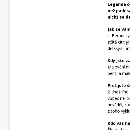
Legenda če
než padesá
nichž se d
Jak se vám
U Berounky 
ještě cítit
dětským hr
Kdy jste z
Malování mi 
penzí a mal
Proč jste 
Z dnešního
vůbec nelíb
nevěděl, kam
z toho vykl
Kdo vás na
Šlo o příp