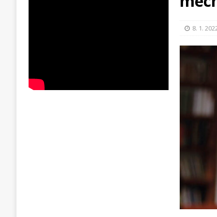
mech
8. 1. 202