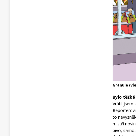
Granule (vle
Bylo těžk
Vrátil jsem 
Reportérovi
to nevyzněl
mistři novi
pivo, samou