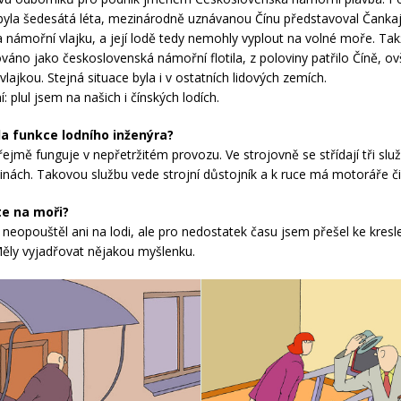
byla šedesátá léta, mezinárodně uznávanou Čínu představoval Čankaj
 námořní vlajku, a její lodě tedy nemohly vyplout na volné moře. Tak
váno jako československá námořní flotila, z poloviny patřilo Číně, o
vlajkou. Stejná situace byla i v ostatních lidových zemích.
 plul jsem na našich i čínských lodích.
a funkce lodního inženýra?
jmě funguje v nepřetržitém provozu. Ve strojovně se střídají tři slu
inách. Takovou službu vede strojní důstojník a k ruce má motoráře č
te na moři?
neopouštěl ani na lodi, ale pro nedostatek času jsem přešel ke kresl
Měly vyjadřovat nějakou myšlenku.