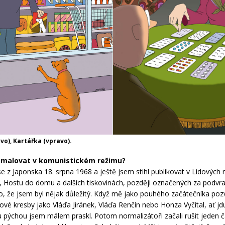
vo), Kartářka (vpravo).
é malovat v komunistickém režimu?
se z Japonska 18. srpna 1968 a ještě jsem stihl publikovat v Lidových 
, Hostu do domu a dalších tiskovinách, později označených za podvra
o, že jsem byl nějak důležitý. Když mě jako pouhého začátečníka pozv
nové kresby jako Vláďa Jiránek, Vláďa Renčín nebo Honza Vyčítal, ať jd
 pýchou jsem málem praskl. Potom normalizátoři začali rušit jeden č