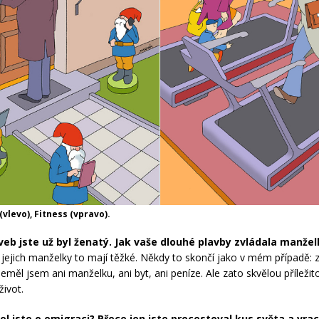
vlevo), Fitness (vpravo).
veb jste už byl ženatý. Jak vaše dlouhé plavby zvládala manže
 jejich manželky to mají těžké. Někdy to skončí jako v mém případě: 
eměl jsem ani manželku, ani byt, ani peníze. Ale zato skvělou příležito
život.
l jste o emigraci?
Přece jen jste procestoval kus světa a vrac