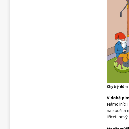
Chytrý dům (
V době pla
Námořníci i
na souši a n
třiceti nový 
Nepřemýšle