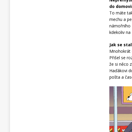
do domovin
To máte tak
mechu a peč
námořního d
kdekoliv na 
Jak se sta
Mnohokrát o
Přišel se ro
že si něco 
Haďákovi do
pošta a čas