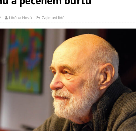
u a pečeném buřtu“
2
Liběna Nová
Zajímaví lidé