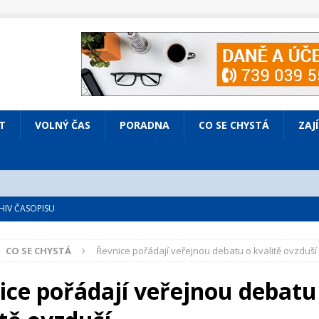
T
VOLNÝ ČAS
PORADNA
CO SE CHYSTÁ
ZAJ
IV ČASOPISU
é
ZAJÍMAVÍ LIDÉ
CO SE CHYSTÁ
Řevnice pořádají veřejnou debatu o kvalitě ovzduší
VOLNÝ ČAS
bsazená Prodaná nevěsta
KULTURA
ice pořádají veřejnou debatu
nto ve Všenorech
KULTURA